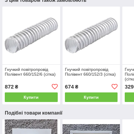
З цим товаром також замовляють
Гнучкий повітропровід
Гнучкий повітропровід
Гнуч
Полівент 660/152/6 (сітка)
Полівент 660/152/3 (сітка)
Полі
(сітк
872
674
329
₴
₴
Купити
Купити
Подібні товари компанії