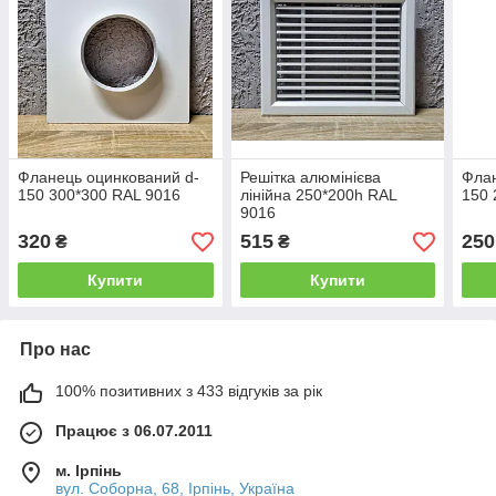
Фланець оцинкований d-
Решітка алюмінієва
Флан
150 300*300 RAL 9016
лінійна 250*200h RAL
150 
9016
320
515
250
₴
₴
Купити
Купити
Про нас
100% позитивних з 433 відгуків за рік
Працює з 06.07.2011
м. Ірпінь
вул. Соборна, 68, Ірпінь, Україна