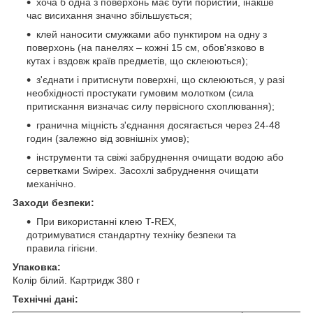
хоча б одна з поверхонь має бути пористий, інакше
час висихання значно збільшується;
клей наносити смужками або пунктиром на одну з
поверхонь (на панелях – кожні 15 см, обов'язково в
кутах і вздовж країв предметів, що склеюються);
з'єднати і притиснути поверхні, що склеюються, у разі
необхідності простукати гумовим молотком (сила
притискання визначає силу первісного схоплювання);
гранична міцність з'єднання досягається через 24-48
годин (залежно від зовнішніх умов);
інструменти та свіжі забруднення очищати водою або
серветками Swipex. Засохлі забруднення очищати
механічно.
Заходи безпеки:
При використанні клею T-REX,
дотримуватися стандартну техніку безпеки та
правила гігієни.
Упаковка:
Колір білий. Картридж 380 г
Технічні дані: