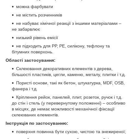
можна фарбувати
не містить розчинників
не набуває хімічної реакції з іншими матеріалами –
не забарвлює
низький рівень емісії
не підходить для PP, PE, силікону, тефлону та
бітумних поверхонь.
Області застосування:
Склеювання декоративних елементів з дерева,
більшості пластиків, цегли, каменю, металу, плитки і т.д.
Пористі основи, такі як бетон, штукатурка, MDF, OSB,
фанера і т.д.
Кріплення рейок, панелей, плит, розеток, ручок і т.д.
до стін і стель (у перевернутому положенні) – особливо
в місцях, де немає можливості механічної фіксації
склеюваних елементів.
Інструкція по застосуванню:
поверхня повинна бути сухою, чистою та знежиреної;