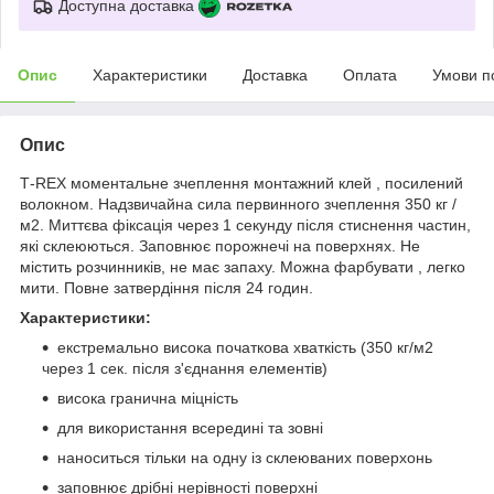
Доступна доставка
Опис
Характеристики
Доставка
Оплата
Умови п
Опис
Т-REX моментальне зчеплення монтажний клей , посилений
волокном. Надзвичайна сила первинного зчеплення 350 кг /
м2. Миттєва фіксація через 1 секунду після стиснення частин,
які склеюються. Заповнює порожнечі на поверхнях. Не
містить розчинників, не має запаху. Можна фарбувати , легко
мити. Повне затвердіння після 24 годин.
Характеристики:
екстремально висока початкова хваткість (350 кг/м2
через 1 сек. після з'єднання елементів)
висока гранична міцність
для використання всередині та зовні
наноситься тільки на одну із склеюваних поверхонь
заповнює дрібні нерівності поверхні