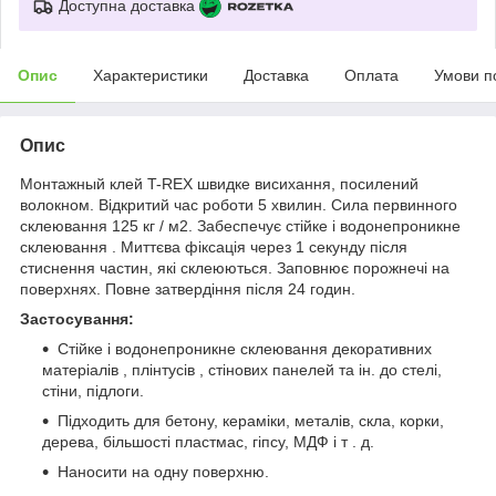
Доступна доставка
Опис
Характеристики
Доставка
Оплата
Умови п
Опис
Монтажный клей T-REX швидке висихання, посилений
волокном. Відкритий час роботи 5 хвилин. Сила первинного
склеювання 125 кг / м2. Забеспечує стійке і водонепроникне
склеювання . Миттєва фіксація через 1 секунду після
стиснення частин, які склеюються. Заповнює порожнечі на
поверхнях. Повне затвердіння після 24 годин.
Застосування:
Стійке і водонепроникне склеювання декоративних
матеріалів , плінтусів , стінових панелей та ін. до стелі,
стіни, підлоги.
Підходить для бетону, кераміки, металів, скла, корки,
дерева, більшості пластмас, гіпсу, МДФ і т . д.
Наносити на одну поверхню.