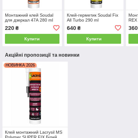
Монтажний клей Soudal
Клей-герметик Soudal Fix
Монт
для дзеркал 47А 280 ml
All Turbo 290 ml
REX 
220
640
360
₴
₴
Купити
Купити
Акційні пропозиції та новинки
НОВИНКА 2026
Клей монтажний Lacrysil MS
Polymer SUPER FIX Білий,