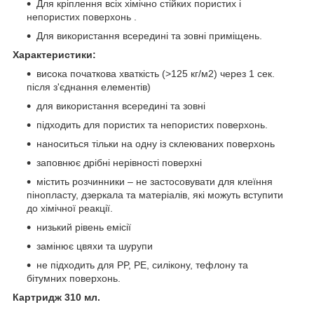
Для кріплення всіх хімічно стійких пористих і
непористих поверхонь .
Для використання всередині та зовні приміщень.
Характеристики:
висока початкова хваткість (>125 кг/м2) через 1 сек.
після з'єднання елементів)
для використання всередині та зовні
підходить для пористих та непористих поверхонь.
наноситься тільки на одну із склеюваних поверхонь
заповнює дрібні нерівності поверхні
містить розчинники – не застосовувати для клеїння
пінопласту, дзеркала та матеріалів, які можуть вступити
до хімічної реакції.
низький рівень емісії
замінює цвяхи та шурупи
не підходить для PP, PE, силікону, тефлону та
бітумних поверхонь.
Картридж 310 мл.