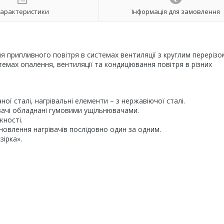
арактеристики
Інформація для замовлення
ня припливного повітря в системах вентиляції з круглим перерізо
темах опалення, вентиляції та кондиціювання повітря в різних
ої сталі, нагрівальні елементи – з нержавіючої сталі.
вачі обладнані гумовими ущільнювачами.
жності.
овлення нагрівачів послідовно один за одним.
зірка».