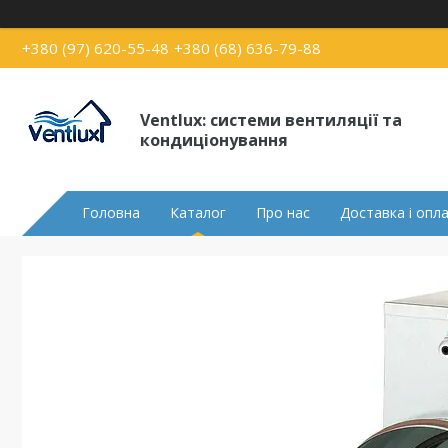
+380 (97) 620-55-48
+380 (68) 636-79-88
Ventlux: системи вентиляції та
кондиціонування
Головна
Каталог
Про нас
Доставка і опл