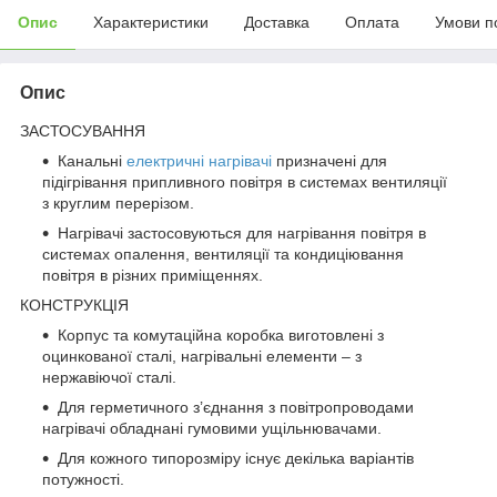
Опис
Характеристики
Доставка
Оплата
Умови п
Опис
ЗАСТОСУВАННЯ
Канальні
електричні нагрівачі
призначені для
підігрівання припливного повітря в системах вентиляції
з круглим перерізом.
Нагрівачі застосовуються для нагрівання повітря в
системах опалення, вентиляції та кондиціювання
повітря в різних приміщеннях.
КОНСТРУКЦІЯ
Корпус та комутаційна коробка виготовлені з
оцинкованої сталі, нагрівальні елементи – з
нержавіючої сталі.
Для герметичного з’єднання з повітропроводами
нагрівачі обладнані гумовими ущільнювачами.
Для кожного типорозміру існує декілька варіантів
потужності.