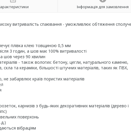
арактеристики
Інформація для замовлення
 високу витривалість спаювання - уможливлює обтяження сполуч
зпечує плівка клею товщиною 0,5 мм
після 3 годин, а шов має 100% витривалості
а шов через 90 хвилин
матеріалів - також вологих: бетону, цегли, натурального каменю,
в, скла та кераміки, більшості штучних матеріалів, таких як ПВХ,
ю, не забарвлює країв пористих матеріалів
ел
я
розеток, карнизів з будь-яких декоративних матеріалів (дерево і
іпс)
дівельних поверхонь
д.)
ддаються вібраціям