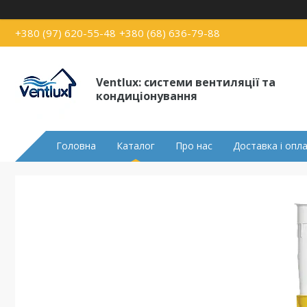
+380 (97) 620-55-48
+380 (68) 636-79-88
Ventlux: системи вентиляції та
кондиціонування
Головна
Каталог
Про нас
Доставка і опл