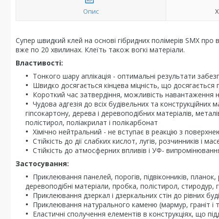
Опис
Х
Супер швидкий клей на основі гібридних полімерів SMX про
вже по 20 хвилинах. Клеїть також вогкі матеріали.
Властивості:
Тонкого шару аплікація - оптимальні результати забе
Швидко досягається кінцева міцність, що досягається 
Короткий час затвердіння, можливість навантаження н
Чудова адгезія до всіх будівельних та конструкційних 
гіпсокартону, дерева і деревоподібних матеріалів, металі
полістирол, поліакрилат і полікарбонат
Xімічно нейтральний - не вступає в реакцію з поверхне
Стійкість до дії слабких кислот, лугів, розчинників і мас
Стійкість до атмосферних впливів і УФ- випромінюванн
Застосування:
Приклеювання панелей, порогів, підвіконників, планок, 
деревоподібні матеріали, пробка, полістирол, стиродур, г
Приклеювання дзеркал і дзеркальних стін до рівних бу
Приклеювання натурального каменю (мармур, граніт і т.
Еластичні сполучення елементів в конструкціях, що пі