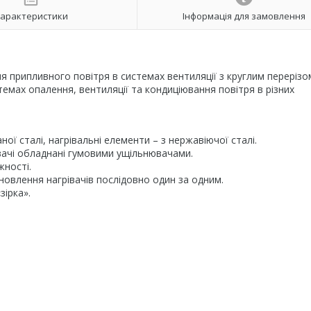
арактеристики
Інформація для замовлення
ня припливного повітря в системах вентиляції з круглим перерізо
темах опалення, вентиляції та кондиціювання повітря в різних
ої сталі, нагрівальні елементи – з нержавіючої сталі.
вачі обладнані гумовими ущільнювачами.
жності.
овлення нагрівачів послідовно один за одним.
зірка».