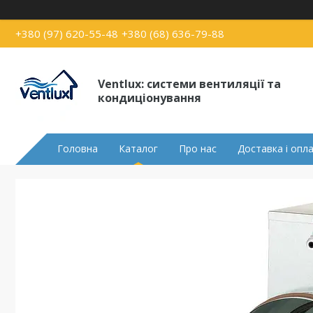
+380 (97) 620-55-48
+380 (68) 636-79-88
Ventlux: системи вентиляції та
кондиціонування
Головна
Каталог
Про нас
Доставка і опл