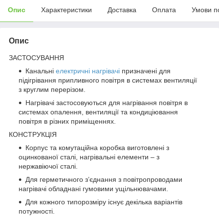
Опис
Характеристики
Доставка
Оплата
Умови п
Опис
ЗАСТОСУВАННЯ
Канальні
електричні нагрівачі
призначені для
підігрівання припливного повітря в системах вентиляції
з круглим перерізом.
Нагрівачі застосовуються для нагрівання повітря в
системах опалення, вентиляції та кондиціювання
повітря в різних приміщеннях.
КОНСТРУКЦІЯ
Корпус та комутаційна коробка виготовлені з
оцинкованої сталі, нагрівальні елементи – з
нержавіючої сталі.
Для герметичного з’єднання з повітропроводами
нагрівачі обладнані гумовими ущільнювачами.
Для кожного типорозміру існує декілька варіантів
потужності.