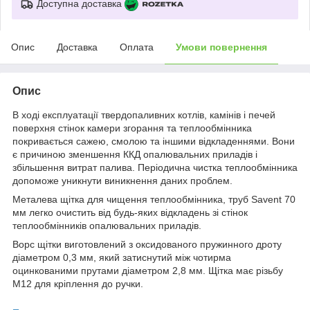
Доступна доставка
Опис
Доставка
Оплата
Умови повернення
Опис
В ході експлуатації твердопаливних котлів, камінів і печей
поверхня стінок камери згорання та теплообмінника
покривається сажею, смолою та іншими відкладеннями. Вони
є причиною зменшення ККД опалювальних приладів і
збільшення витрат палива. Періодична чистка теплообмінника
допоможе уникнути виникнення даних проблем.
Металева щітка для чищення теплообмінника, труб Savent 70
мм легко очистить від будь-яких відкладень зі стінок
теплообмінників опалювальних приладів.
Ворс щітки виготовлений з оксидованого пружинного дроту
діаметром 0,3 мм, який затиснутий між чотирма
оцинкованими прутами діаметром 2,8 мм. Щітка має різьбу
М12 для кріплення до ручки.