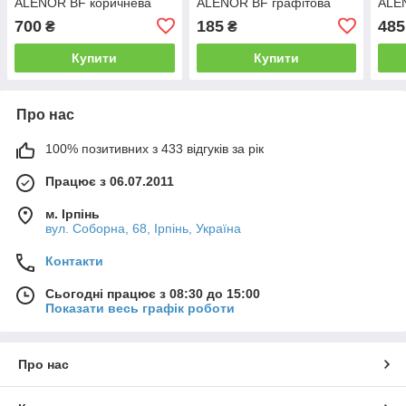
ALENOR BF коричнева
ALENOR BF графітова
ALE
150мм*10м
100мм х 3м
100
700
185
485
₴
₴
Купити
Купити
Про нас
100% позитивних з 433 відгуків за рік
Працює з 06.07.2011
м. Ірпінь
вул. Соборна, 68, Ірпінь, Україна
Контакти
Сьогодні працює з 08:30 до 15:00
Показати весь графік роботи
Про нас