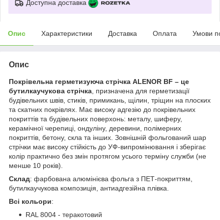
Доступна доставка
Опис
Характеристики
Доставка
Оплата
Умови п
Опис
Покрівельна герметизуюча стрічка ALENOR BF – це
бутилкаучукова стрічка
, призначена для герметизації
будівельних швів, стиків, примикань, щілин, тріщин на плоских
та скатних покрівлях. Має високу адгезію до покрівельних
покриттів та будівельних поверхонь: металу, шиферу,
керамічної черепиці, ондуліну, деревини, полімерних
покриттів, бетону, скла та інших. Зовнішній фольгований шар
стрічки має високу стійкість до УФ-випромінювання і зберігає
колір практично без змін протягом усього терміну служби (не
менше 10 років).
Склад
: фарбована алюмінієва фольга з ПЕТ-покриттям,
бутилкаучукова композиція, антиадгезійна плівка.
Всі к
ольор
и
:
RAL 8004 - теракотовий