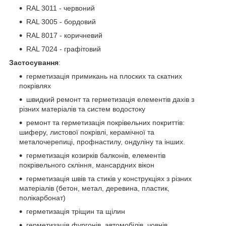
RAL 3011 - червоний
RAL 3005 - бордовий
RAL 8017 - коричневий
RAL 7024 - графітовий
Застосування
:
герметизація примикань на плоских та скатних
покрівлях
швидкий ремонт та герметизація елементів дахів з
різних матеріалів та систем водостоку
ремонт та герметизація покрівельних покриттів:
шиферу, листової покрівлі, керамічної та
металочерепиці, профнастилу, ондуліну та інших.
герметизація козирків балконів, елементів
покрівельного скління, мансардних вікон
герметизація швів та стиків у конструкціях з різних
матеріалів (бетон, метал, деревина, пластик,
полікарбонат)
герметизація тріщин та щілин
герметизація фургонів, автомобілів, човнів,