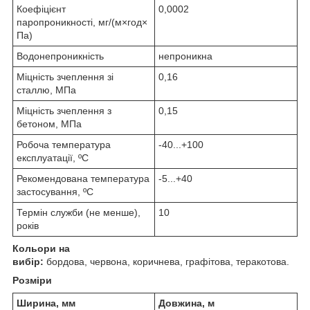
Коефіцієнт
0,0002
паропроникності, мг/(м×год×
Па)
Водонепроникність
непроникна
Міцність зчеплення зі
0,16
сталлю, МПа
Міцність зчеплення з
0,15
бетоном, МПа
Робоча температура
-40...+100
експлуатації, ºС
Рекомендована температура
-5...+40
застосування, ºС
Термін служби (не менше),
10
років
Кольори на
вибір:
бордова, червона, коричнева, графітова, теракотова.
Розміри
Ширина, мм
Довжина, м