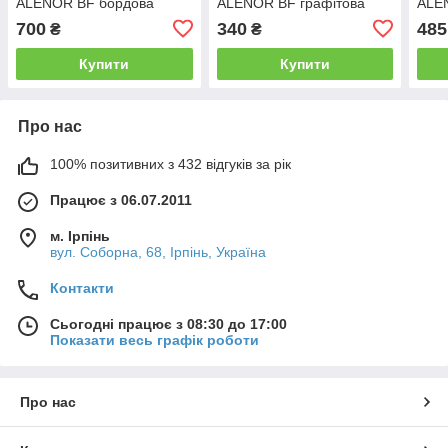
ALENOR BF бордова
ALENOR BF графітова
ALE
150мм*10м
75мм*10м
100
700
340
485
₴
₴
Купити
Купити
Про нас
100% позитивних з 432 відгуків за рік
Працює з 06.07.2011
м. Ірпінь
вул. Соборна, 68, Ірпінь, Україна
Контакти
Сьогодні працює з 08:30 до 17:00
Показати весь графік роботи
Про нас