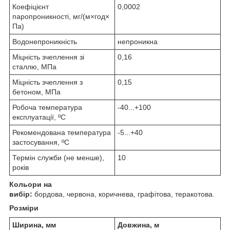
Коефіцієнт
0,0002
паропроникності, мг/(м×год×
Па)
Водонепроникність
непроникна
Міцність зчеплення зі
0,16
сталлю, МПа
Міцність зчеплення з
0,15
бетоном, МПа
Робоча температура
-40...+100
експлуатації, ºС
Рекомендована температура
-5...+40
застосування, ºС
Термін служби (не менше),
10
років
Кольори на
вибір:
бордова, червона, коричнева, графітова, теракотова.
Розміри
Ширина, мм
Довжина, м