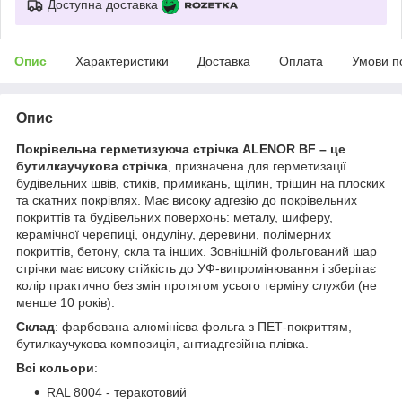
Доступна доставка
Опис
Характеристики
Доставка
Оплата
Умови п
Опис
Покрівельна герметизуюча стрічка ALENOR BF – це
бутилкаучукова стрічка
, призначена для герметизації
будівельних швів, стиків, примикань, щілин, тріщин на плоских
та скатних покрівлях. Має високу адгезію до покрівельних
покриттів та будівельних поверхонь: металу, шиферу,
керамічної черепиці, ондуліну, деревини, полімерних
покриттів, бетону, скла та інших. Зовнішній фольгований шар
стрічки має високу стійкість до УФ-випромінювання і зберігає
колір практично без змін протягом усього терміну служби (не
менше 10 років).
Склад
: фарбована алюмінієва фольга з ПЕТ-покриттям,
бутилкаучукова композиція, антиадгезійна плівка.
Всі к
ольор
и
:
RAL 8004 - теракотовий