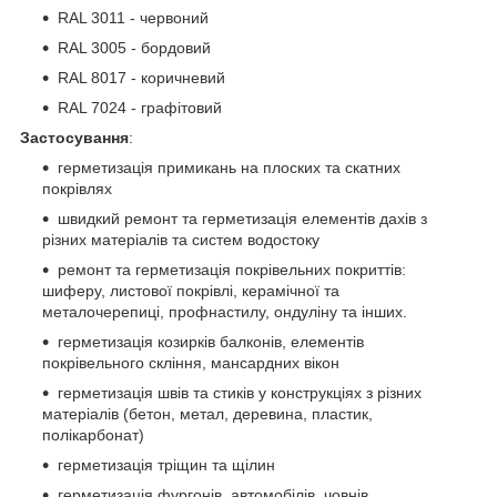
RAL 3011 - червоний
RAL 3005 - бордовий
RAL 8017 - коричневий
RAL 7024 - графітовий
Застосування
:
герметизація примикань на плоских та скатних
покрівлях
швидкий ремонт та герметизація елементів дахів з
різних матеріалів та систем водостоку
ремонт та герметизація покрівельних покриттів:
шиферу, листової покрівлі, керамічної та
металочерепиці, профнастилу, ондуліну та інших.
герметизація козирків балконів, елементів
покрівельного скління, мансардних вікон
герметизація швів та стиків у конструкціях з різних
матеріалів (бетон, метал, деревина, пластик,
полікарбонат)
герметизація тріщин та щілин
герметизація фургонів, автомобілів, човнів,