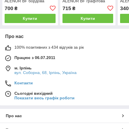
ALENOR BF бордова
ALENOR BF графітова
ALE
150мм*10м
150мм*10м
75м
700
715
340
₴
₴
Купити
Купити
Про нас
100% позитивних з 434 відгуків за рік
Працює з 06.07.2011
м. Ірпінь
вул. Соборна, 68, Ірпінь, Україна
Контакти
Сьогодні вихідний
Показати весь графік роботи
Про нас