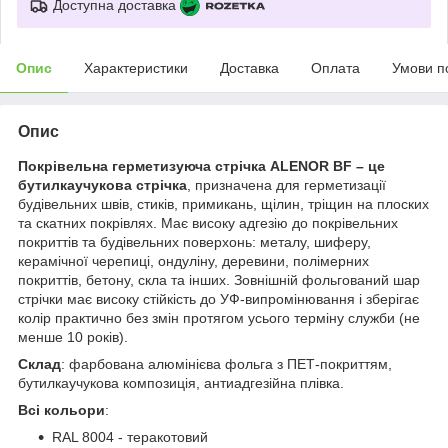
Доступна доставка
Опис
Характеристики
Доставка
Оплата
Умови п
Опис
Покрівельна герметизуюча стрічка ALENOR BF – це
бутилкаучукова стрічка
, призначена для герметизації
будівельних швів, стиків, примикань, щілин, тріщин на плоских
та скатних покрівлях. Має високу адгезію до покрівельних
покриттів та будівельних поверхонь: металу, шиферу,
керамічної черепиці, ондуліну, деревини, полімерних
покриттів, бетону, скла та інших. Зовнішній фольгований шар
стрічки має високу стійкість до УФ-випромінювання і зберігає
колір практично без змін протягом усього терміну служби (не
менше 10 років).
Склад
: фарбована алюмінієва фольга з ПЕТ-покриттям,
бутилкаучукова композиція, антиадгезійна плівка.
Всі к
ольор
и
:
RAL 8004 - теракотовий