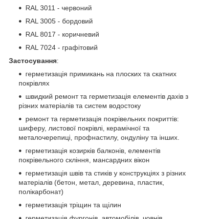
RAL 3011 - червоний
RAL 3005 - бордовий
RAL 8017 - коричневий
RAL 7024 - графітовий
Застосування
:
герметизація примикань на плоских та скатних
покрівлях
швидкий ремонт та герметизація елементів дахів з
різних матеріалів та систем водостоку
ремонт та герметизація покрівельних покриттів:
шиферу, листової покрівлі, керамічної та
металочерепиці, профнастилу, ондуліну та інших.
герметизація козирків балконів, елементів
покрівельного скління, мансардних вікон
герметизація швів та стиків у конструкціях з різних
матеріалів (бетон, метал, деревина, пластик,
полікарбонат)
герметизація тріщин та щілин
герметизація фургонів, автомобілів, човнів,