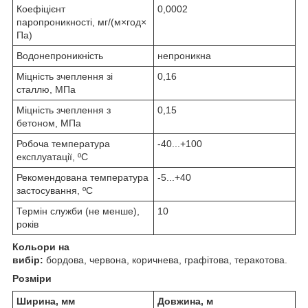
Коефіцієнт
0,0002
паропроникності, мг/(м×год×
Па)
Водонепроникність
непроникна
Міцність зчеплення зі
0,16
сталлю, МПа
Міцність зчеплення з
0,15
бетоном, МПа
Робоча температура
-40...+100
експлуатації, ºС
Рекомендована температура
-5...+40
застосування, ºС
Термін служби (не менше),
10
років
Кольори на
вибір:
бордова, червона, коричнева, графітова, теракотова.
Розміри
Ширина, мм
Довжина, м