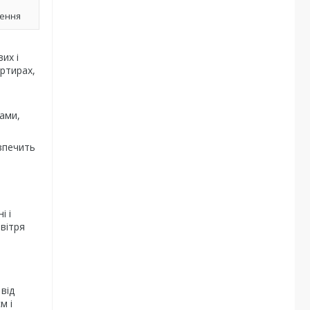
лення
их і
ртирах,
ами,
зпечить
і і
овітря
від
м і