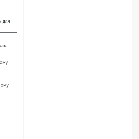
у для
ках.
ьому
ьому