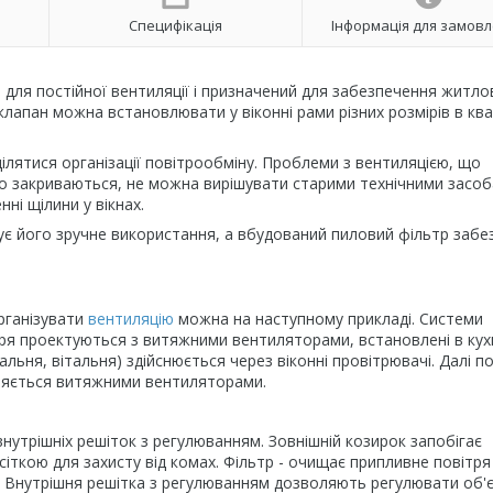
Специфікація
Інформація для замов
м
для постійної вентиляції і призначений для забезпечення житлов
лапан можна встановлювати у віконні рами різних розмірів в ква
лятися організації повітрообміну. Проблеми з вентиляцією, що
но закриваються, не можна вирішувати старими технічними засоб
ні щілини у вікнах.
ує його зручне використання, а вбудований пиловий фільтр забе
рганізувати
вентиляцію
можна на наступному прикладі. Системи
ря проектуються з витяжними вентиляторами, встановлені в кухн
льня, вітальня) здійснюється через віконні провітрювачі. Далі п
даляється витяжними вентиляторами.
внутрішніх решіток з регулюванням. Зовнішній козирок запобігає
ткою для захисту від комах. Фільтр - очищає припливне повітря 
м. Внутрішня решітка з регулюванням дозволяють регулювати об'є