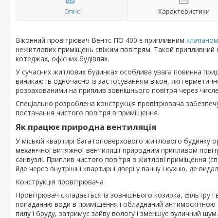
Опис
Характеристики
Віконний провітрювач Вентс ПО 400 є припливним
клапано
нежитлових приміщень свіжим повітрям. Такой припливний к
котеджах, офісних будівлях.
У сучасних житлових будинках особлива увага повинна приді
виникають одночасно із застосуванням вікон, які герметич
розрахованими на приплив зовнішнього повітря через числен
Спеціально розроблена конструкція провітрювача забезпеч
постачання чистого повітря в приміщення.
Як працює природна вентиляція
У міській квартирі багатоповерхового житлового будинку о
механічної витяжної вентиляції природним припливом повіт
санвузлі. Приплив чистого повітря в житлові приміщення (спа
йде через внутрішні квартирні двері у ванну і кухню, де ви
Конструкція провітрювача
Провітрювач складається із зовнішнього козирка, фільтру і 
попаданню води в приміщення і обладнаний антимоскітною сі
пилу і бруду, затримує зайву вологу і зменшує вуличний шу