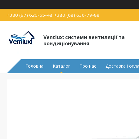
+380 (97) 620-55-48
+380 (68) 636-79-88
Ventlux: системи вентиляції та
кондиціонування
Головна
Каталог
Про нас
Доставка і опл