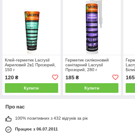
Клей-герметик Lacrysil
Герметик силіконовий
Герм
Акриловий 2в1 Прозорий,
санітарний Lacrysil
Lacr
150 г
Прозорий, 280 г
Біли
120
185
165
₴
₴
Купити
Купити
Про нас
100% позитивних з 432 відгуків за рік
Працює з 06.07.2011