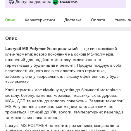
Доступна доставка
Опис
Характеристики
Доставка
Оплата
Умови п
Опис
Lacrysil MS Polymer Універсальний
— це високоякісний
клей-герметик нового покоління на основі MS-полімерів,
створений для надійного монтажу, склеювання та
герметизації у будівництві й ремонті. Продукт поєднує в собі
властивості міцного клею та еластичного герметика,
забезпечуючи універсальність і високу ефективність у будь-
яких умовах.
Клей-герметик має відмінну адгезію до більшості матеріалів:
металу, бетону, каменю, кераміки, пластику, скла, дерева,
МДФ, ДСП та навіть до вологих поверхонь. Завдяки технології
MS Polymer шов залишається міцним та еластичним, не
тріскається і стійкий до УФ, вологи, температурних перепадів
та механічних навантажень.
Lacrysil MS POLYMER не містить розчинників, ізоціанатів та
силіконів, без запаху, підходить для внутрішніх і зовнішніх