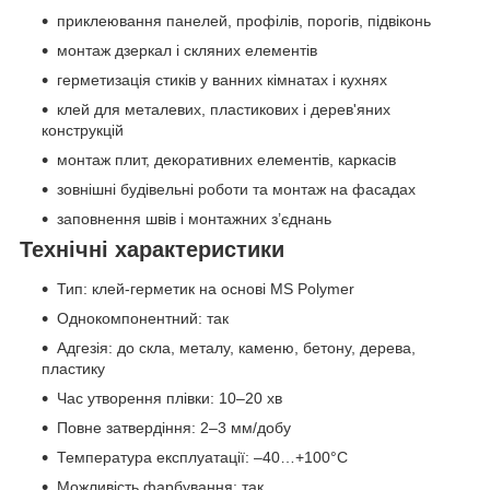
приклеювання панелей, профілів, порогів, підвіконь
монтаж дзеркал і скляних елементів
герметизація стиків у ванних кімнатах і кухнях
клей для металевих, пластикових і дерев'яних
конструкцій
монтаж плит, декоративних елементів, каркасів
зовнішні будівельні роботи та монтаж на фасадах
заповнення швів і монтажних з’єднань
Технічні характеристики
Тип: клей-герметик на основі MS Polymer
Однокомпонентний: так
Адгезія: до скла, металу, каменю, бетону, дерева,
пластику
Час утворення плівки: 10–20 хв
Повне затвердіння: 2–3 мм/добу
Температура експлуатації: –40…+100°C
Можливість фарбування: так