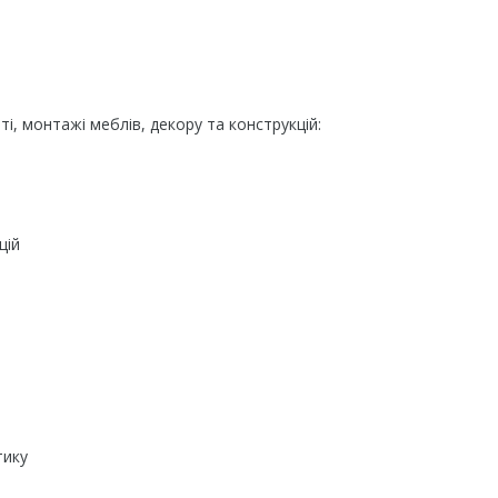
і, монтажі меблів, декору та конструкцій:
цій
тику