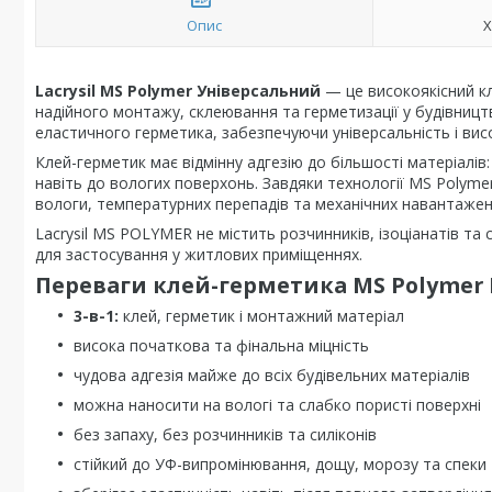
Опис
Х
Lacrysil MS Polymer Універсальний
— це високоякісний кл
надійного монтажу, склеювання та герметизації у будівництв
еластичного герметика, забезпечуючи універсальність і вис
Клей-герметик має відмінну адгезію до більшості матеріалів
навіть до вологих поверхонь. Завдяки технології MS Polymer
вологи, температурних перепадів та механічних навантажен
Lacrysil MS POLYMER не містить розчинників, ізоціанатів та с
для застосування у житлових приміщеннях.
Переваги клей-герметика MS Polymer L
3-в-1:
клей, герметик і монтажний матеріал
висока початкова та фінальна міцність
чудова адгезія майже до всіх будівельних матеріалів
можна наносити на вологі та слабко пористі поверхні
без запаху, без розчинників та силіконів
стійкий до УФ-випромінювання, дощу, морозу та спеки