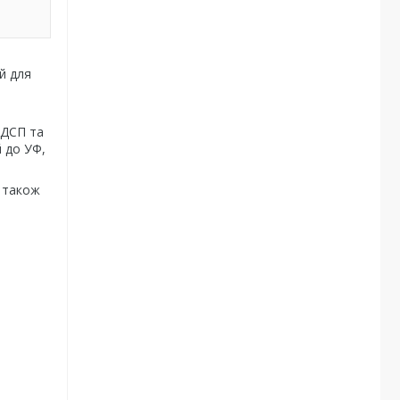
й для
 ДСП та
й до УФ,
а також