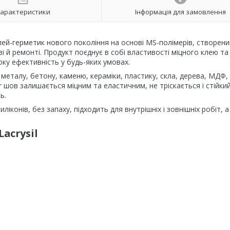
арактеристики
Інформація для замовлення
ей-герметик нового покоління на основі MS-полімерів, створени
і й ремонті. Продукт поєднує в собі властивості міцного клею та
оку ефективність у будь-яких умовах.
: металу, бетону, каменю, кераміки, пластику, скла, дерева, МДФ,
 шов залишається міцним та еластичним, не тріскається і стійки
ь.
иліконів, без запаху, підходить для внутрішніх і зовнішніх робіт, 
acrysil