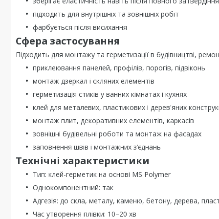
зберігає еластичність навіть після повного затвердіння
підходить для внутрішніх та зовнішніх робіт
фарбується після висихання
Сфера застосування
Підходить для монтажу та герметизації в будівництві, ремонт
приклеювання панелей, профілів, порогів, підвіконь
монтаж дзеркал і скляних елементів
герметизація стиків у ванних кімнатах і кухнях
клей для металевих, пластикових і дерев'яних конструк
монтаж плит, декоративних елементів, каркасів
зовнішні будівельні роботи та монтаж на фасадах
заповнення швів і монтажних з’єднань
Технічні характеристики
Тип: клей-герметик на основі MS Polymer
Однокомпонентний: так
Адгезія: до скла, металу, каменю, бетону, дерева, плас
Час утворення плівки: 10–20 хв