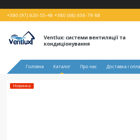
+380 (97) 620-55-48
+380 (68) 636-79-88
Ventlux: системи вентиляції та
кондиціонування
Головна
Каталог
Про нас
Доставка і опл
Новинка