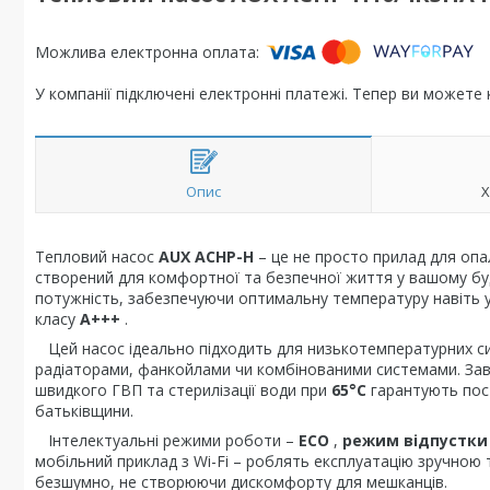
У компанії підключені електронні платежі. Тепер ви можете
Опис
Х
Тепловий насос
AUX ACHP-H
– це не просто прилад для опа
створений для комфортної та безпечної життя у вашому буди
потужність, забезпечуючи оптимальну температуру навіть у
класу
A+++
.
Цей насос ідеально підходить для низькотемпературних сист
радіаторами, фанкойлами чи комбінованими системами. За
швидкого ГВП та стерилізації води при
65°C
гарантують пост
батьківщини.
Інтелектуальні режими роботи –
ECO
,
режим відпустки
мобільний приклад з Wi-Fi – роблять експлуатацію зручно
безшумно, не створюючи дискомфорту для мешканців.