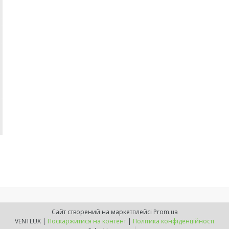
Сайт створений на маркетплейсі
Prom.ua
VENTLUX |
Поскаржитися на контент
|
Політика конфіденційності