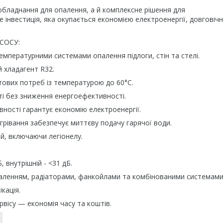
 обладнання для опалення, а й комплексне рішення для
 інвестиція, яка окупається економією електроенергії, довговічн
СОСУ:
мпературними системами опалення підлоги, стін та стелі.
 хладагент R32.
тових потреб із температурою до 60°C.
і без зниження енергоефективності.
ності гарантує економію електроенергії.
грівання забезпечує миттєву подачу гарячої води.
й, включаючи легіонелу.
 внутрішній - <31 дБ.
аленням, радіаторами, фанкойлами та комбінованими системами
кація.
ервісу — економія часу та коштів.