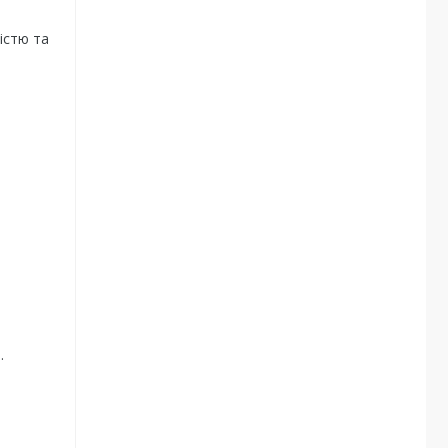
істю та
.