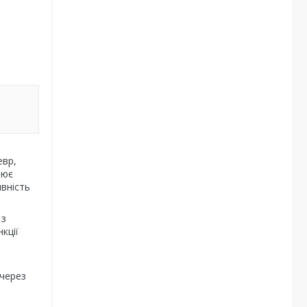
евр,
лює
вність
 з
кції
 через