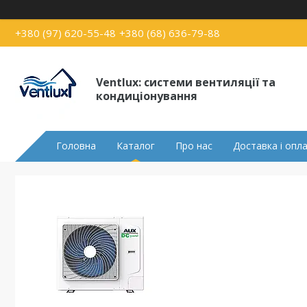
+380 (97) 620-55-48
+380 (68) 636-79-88
Ventlux: системи вентиляції та
кондиціонування
Головна
Каталог
Про нас
Доставка і опл