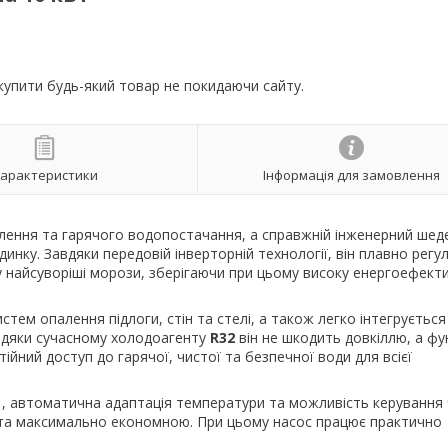
 купити будь-який товар не покидаючи сайту.
арактеристики
Інформація для замовлення
лення та гарячого водопостачання, а справжній інженерний шед
нку. Завдяки передовій інверторній технології, він плавно регу
 найсуворіші морози, зберігаючи при цьому високу енергоефекти
ем опалення підлоги, стін та стелі, а також легко інтегрується
вдяки сучасному холодоагенту
R32
він не шкодить довкіллю, а фун
ійний доступ до гарячої, чистої та безпечної води для всієї
, автоматична адаптація температури та можливість керування
ю та максимально економною. При цьому насос працює практично