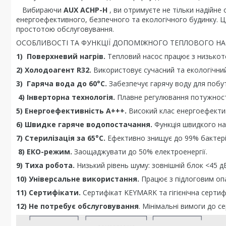
Вибираючи
AUX ACHP-H
, ви отримуєте не тільки надійне
енергоефективного, безпечного та екологічного будинку. Це
простотою обслуговування.
ОСОБЛИВОСТІ ТА ФУНКЦІЇ ДОПОМІЖНОГО ТЕПЛОВОГО НА
1)
Поверхневий нагрів.
Тепловий насос працює з низькоте
2)
Холодоагент R32.
Використовує сучасний та екологічний
3)
Гаряча вода до 60°C.
Забезпечує гарячу воду для побу
4)
Інверторна технологія.
Плавне регулювання потужност
5)
Енергоефективність A+++.
Високий клас енергоефектив
6)
Швидке гаряче водопостачання.
Функція швидкого на
7)
Стерилізація за 65°C.
Ефективно знищує до 99% бактері
8)
ЕКО-режим.
Заощаджувати до 50% електроенергії.
9)
Тиха робота.
Низький рівень шуму: зовнішній блок <45 дБ,
10)
Універсальне використання.
Працює з підлоговим оп
11)
Сертифікати.
Сертифікат KEYMARK та гігієнічна сертифі
12)
Не потребує обслуговування
. Мінімальні вимоги до с