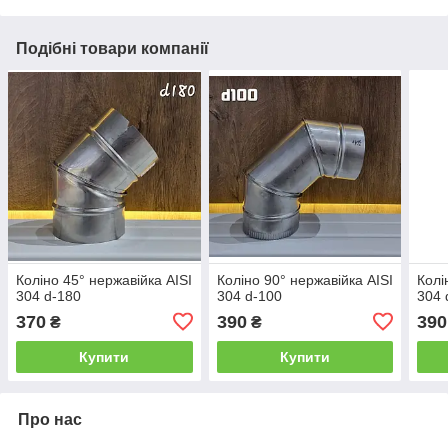
Подібні товари компанії
Коліно 45° нержавійка AISI
Коліно 90° нержавійка AISI
Колі
304 d-180
304 d-100
304 
370
390
390
₴
₴
Купити
Купити
Про нас