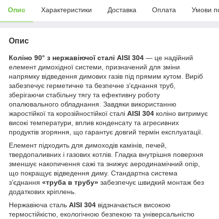
Опис
Характеристики
Доставка
Оплата
Умови п
Опис
Коліно 90° з нержавіючої сталі AISI 304
— це надійний
елемент димохідної системи, призначений для зміни
напрямку відведення димових газів під прямим кутом. Виріб
забезпечує герметичне та безпечне з’єднання труб,
зберігаючи стабільну тягу та ефективну роботу
опалювального обладнання. Завдяки використанню
жаростійкої та корозійностійкої сталі
AISI 304
коліно витримує
високі температури, вплив конденсату та агресивних
продуктів згоряння, що гарантує довгий термін експлуатації.
Елемент підходить для димоходів камінів, печей,
твердопаливних і газових котлів. Гладка внутрішня поверхня
зменшує накопичення сажі та знижує аеродинамічний опір,
що покращує відведення диму. Стандартна система
з’єднання
«труба в трубу»
забезпечує швидкий монтаж без
додаткових кріплень.
Нержавіюча сталь
AISI 304
відзначається високою
термостійкістю, екологічною безпекою та універсальністю