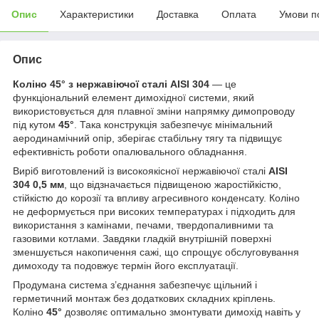
Опис
Характеристики
Доставка
Оплата
Умови п
Опис
Коліно 45° з нержавіючої сталі AISI 304
— це
функціональний елемент димохідної системи, який
використовується для плавної зміни напрямку димопроводу
під кутом
45°
. Така конструкція забезпечує мінімальний
аеродинамічний опір, зберігає стабільну тягу та підвищує
ефективність роботи опалювального обладнання.
Виріб виготовлений із високоякісної нержавіючої сталі
AISI
304 0,5 мм
, що відзначається підвищеною жаростійкістю,
стійкістю до корозії та впливу агресивного конденсату. Коліно
не деформується при високих температурах і підходить для
використання з камінами, печами, твердопаливними та
газовими котлами. Завдяки гладкій внутрішній поверхні
зменшується накопичення сажі, що спрощує обслуговування
димоходу та подовжує термін його експлуатації.
Продумана система з’єднання забезпечує щільний і
герметичний монтаж без додаткових складних кріплень.
Коліно
45°
дозволяє оптимально змонтувати димохід навіть у