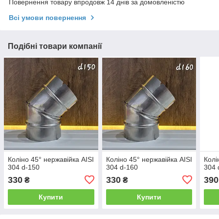
Повернення товару впродовж 14 днів за домовленістю
Всі умови повернення
Подібні товари компанії
Коліно 45° нержавійка AISI
Коліно 45° нержавійка AISI
Колі
304 d-150
304 d-160
304 
330
330
390
₴
₴
Купити
Купити