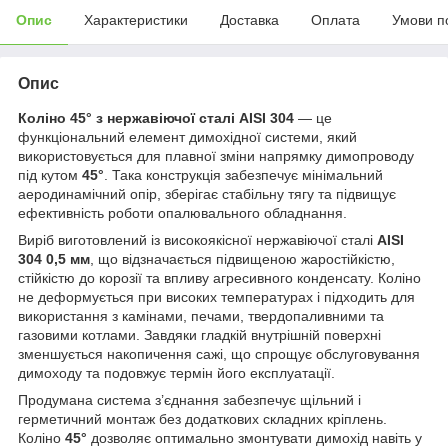
Опис
Характеристики
Доставка
Оплата
Умови п
Опис
Коліно 45° з нержавіючої сталі AISI 304
— це
функціональний елемент димохідної системи, який
використовується для плавної зміни напрямку димопроводу
під кутом
45°
. Така конструкція забезпечує мінімальний
аеродинамічний опір, зберігає стабільну тягу та підвищує
ефективність роботи опалювального обладнання.
Виріб виготовлений із високоякісної нержавіючої сталі
AISI
304 0,5 мм
, що відзначається підвищеною жаростійкістю,
стійкістю до корозії та впливу агресивного конденсату. Коліно
не деформується при високих температурах і підходить для
використання з камінами, печами, твердопаливними та
газовими котлами. Завдяки гладкій внутрішній поверхні
зменшується накопичення сажі, що спрощує обслуговування
димоходу та подовжує термін його експлуатації.
Продумана система з’єднання забезпечує щільний і
герметичний монтаж без додаткових складних кріплень.
Коліно
45°
дозволяє оптимально змонтувати димохід навіть у