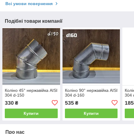
Всі умови повернення
Подібні товари компанії
Коліно 45° нержавійка AISI
Коліно 90° нержавійка AISI
Колі
304 d-150
304 d-160
304 
330
535
185
₴
₴
Купити
Купити
Про нас