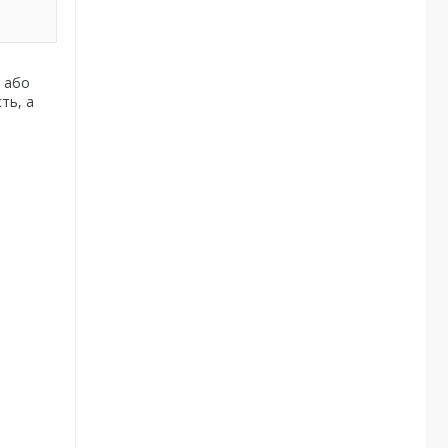
о або
ть, а