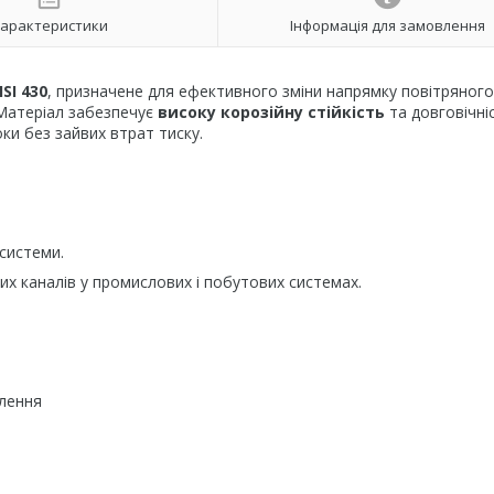
арактеристики
Інформація для замовлення
ISI 430
, призначене для ефективного зміни напрямку повітряног
 Матеріал забезпечує
високу корозійну стійкість
та довговічніс
и без зайвих втрат тиску.
системи.
них каналів у промислових і побутових системах.
алення