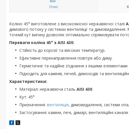
Опис
Х
Коліно 45° виготовлене з високоякісної нержавіючої сталі
A
димового потоку у системах вентиляції та димовидалення.
точний кут вигину дозволяє оптимально спрямовувати поток
Переваги коліна 45° з AISI 430:
Стійкість до корозії та високих температур.
Ефективне перенаправлення повітря або диму.
Герметичне та надійне з’єднання з іншими елементами 
Підходить для камінів, печей, димоходів та вентиляцій
Характеристики:
Матеріал: нержавіюча сталь
AISI 430
Кут: 45°
Призначення:
вентиляція
, димовидалення, системи оп
Застосування: каміни, печі, димарі, вентиляційні канали