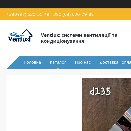
+380 (97) 620-55-48
+380 (68) 636-79-88
Ventlux: системи вентиляції та
кондиціонування
Головна
Каталог
Про нас
Доставка і опл