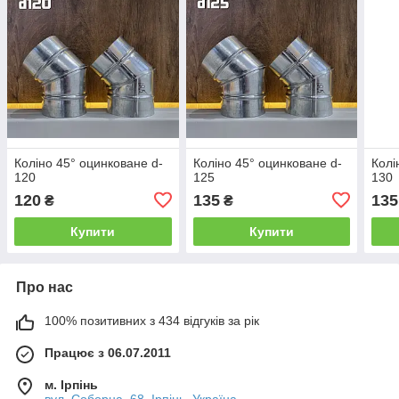
Коліно 45° оцинковане d-
Коліно 45° оцинковане d-
Колі
120
125
130
120
135
135
₴
₴
Купити
Купити
Про нас
100% позитивних з 434 відгуків за рік
Працює з 06.07.2011
м. Ірпінь
вул. Соборна, 68, Ірпінь, Україна