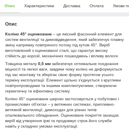
Опис
Характеристики
Доставка
Оплата
Умови п
Опис
Коліно 45° оцинковане
– це якісний фасонний елемент для
систем вентиляції та димовідведення, який забезпечує плавну
зміну напрямку повітряного потоку під кутом 45°. Виріб
виготовлений з оцинкованої сталі, що гарантує високу
стійкість до корозії, механічних пошкоджень і впливу вологи.
Товщина металу
0,5 мм
забезпечує оптимальне поєднання
міцності та легкої ваги, завдяки чому коліно не деформується
під час монтажу та зберігає свою форму протягом усього
терміну експлуатації. Елемент щільно з’єднується з круглими
повітропроводами та іншими комплектуючими, створюючи
герметичну та ефективну систему.
Коліно 45° оцинковане широко застосовується у побутових і
промислових об’єктах – у витяжних системах, припливно-
витяжній вентиляції, димоходах для різних типів
опалювального обладнання. Оцинковане покриття захищає
виріб від утворення іржі та продовжує строк його служби
навіть у складних умовах експлуатації.