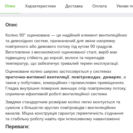
Опис
Характеристики
Доставка
Оплата
Умови п
Опис
Коліно 90° оцинковане — це надійний елемент вентиляційних
та димохідних систем, призначений для зміни напрямку
повітряного або димового потоку під кутом 90 градусів.
Виготовлене з високоякісної оцинкованої сталі, виріб має
підвищену стійкість до корозії, вологи та перепадів
температур, що забезпечує тривалий термін експлуатації.
Оцинковане коліно широко застосовується у системах
приточно-витяжної вентиляції
,
повітроводах
,
димарях
, а
також у побутових, комерційних і промислових приміщеннях.
Гладка внутрішня поверхня зменшує опір повітряному потоку,
сприяючи ефективній роботі вентиляційної системи.
Завдяки стандартним розмірам коліно легко монтується та
сумісне з більшістю круглих повітроводів і вентиляційних
каналів. Міцна конструкція гарантує герметичність з’єднання
та стабільну роботу навіть при інтенсивному навантаженні.
Переваги: