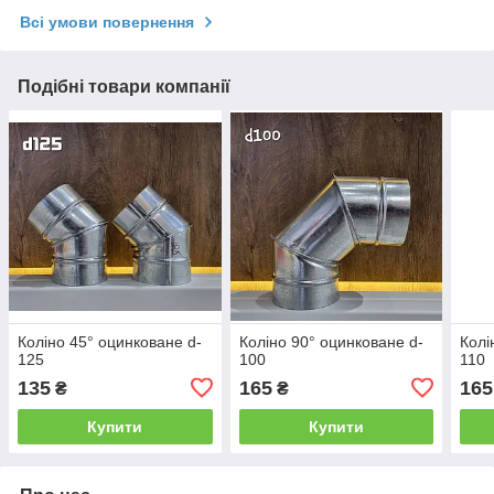
Всі умови повернення
Подібні товари компанії
Коліно 45° оцинковане d-
Коліно 90° оцинковане d-
Колі
125
100
110
135
165
165
₴
₴
Купити
Купити