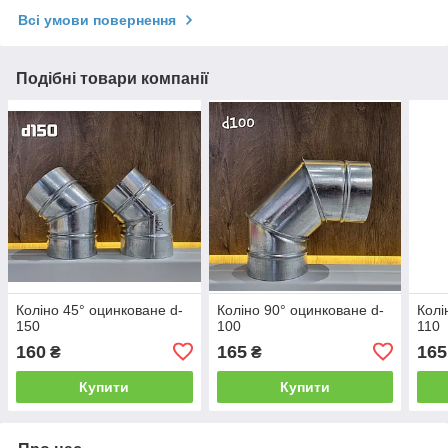
Всі умови повернення
Подібні товари компанії
Коліно 45° оцинковане d-
Коліно 90° оцинковане d-
Колі
150
100
110
160
165
165
₴
₴
Купити
Купити