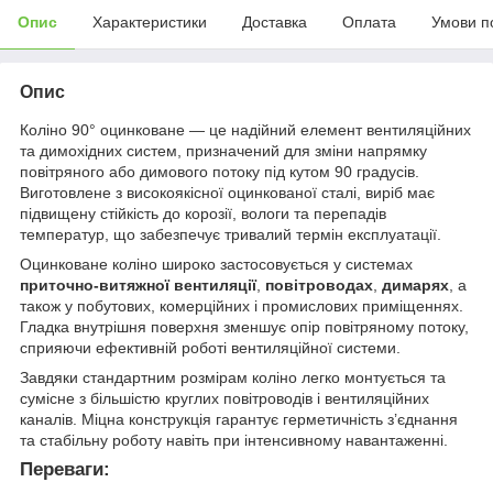
Опис
Характеристики
Доставка
Оплата
Умови п
Опис
Коліно 90° оцинковане — це надійний елемент вентиляційних
та димохідних систем, призначений для зміни напрямку
повітряного або димового потоку під кутом 90 градусів.
Виготовлене з високоякісної оцинкованої сталі, виріб має
підвищену стійкість до корозії, вологи та перепадів
температур, що забезпечує тривалий термін експлуатації.
Оцинковане коліно широко застосовується у системах
приточно-витяжної вентиляції
,
повітроводах
,
димарях
, а
також у побутових, комерційних і промислових приміщеннях.
Гладка внутрішня поверхня зменшує опір повітряному потоку,
сприяючи ефективній роботі вентиляційної системи.
Завдяки стандартним розмірам коліно легко монтується та
сумісне з більшістю круглих повітроводів і вентиляційних
каналів. Міцна конструкція гарантує герметичність з’єднання
та стабільну роботу навіть при інтенсивному навантаженні.
Переваги: