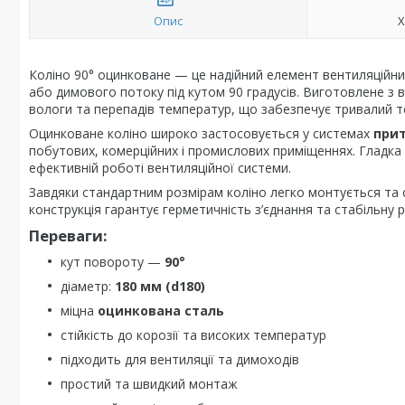
Опис
Х
Коліно 90° оцинковане — це надійний елемент вентиляційни
або димового потоку під кутом 90 градусів. Виготовлене з ви
вологи та перепадів температур, що забезпечує тривалий те
Оцинковане коліно широко застосовується у системах
прит
побутових, комерційних і промислових приміщеннях. Гладка
ефективній роботі вентиляційної системи.
Завдяки стандартним розмірам коліно легко монтується та су
конструкція гарантує герметичність з’єднання та стабільну 
Переваги:
кут повороту —
90°
діаметр:
180 мм (d180)
міцна
оцинкована сталь
стійкість до корозії та високих температур
підходить для вентиляції та димоходів
простий та швидкий монтаж