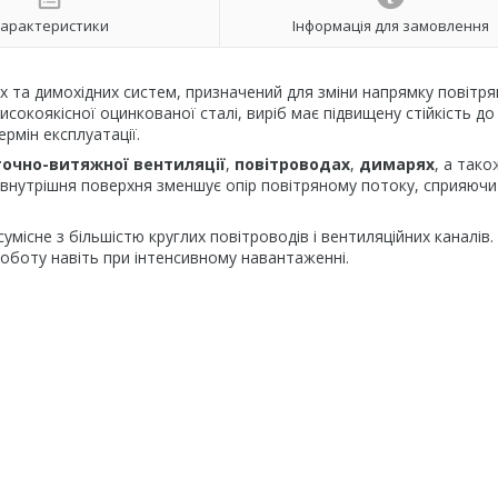
арактеристики
Інформація для замовлення
х та димохідних систем, призначений для зміни напрямку повітр
сокоякісної оцинкованої сталі, виріб має підвищену стійкість до 
рмін експлуатації.
очно-витяжної вентиляції
,
повітроводах
,
димарях
, а тако
 внутрішня поверхня зменшує опір повітряному потоку, сприяючи
місне з більшістю круглих повітроводів і вентиляційних каналів.
роботу навіть при інтенсивному навантаженні.