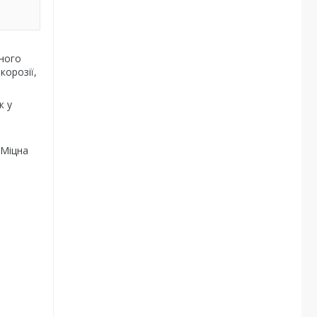
яного
корозії,
ж у
 Міцна