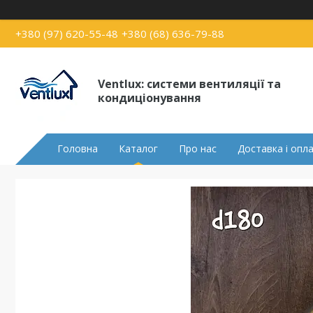
+380 (97) 620-55-48
+380 (68) 636-79-88
Ventlux: системи вентиляції та
кондиціонування
Головна
Каталог
Про нас
Доставка і опл