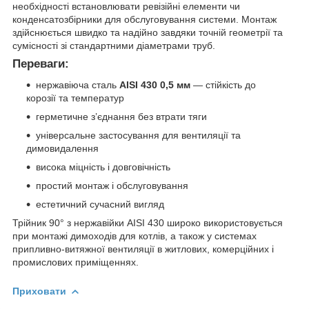
необхідності встановлювати ревізійні елементи чи
конденсатозбірники для обслуговування системи. Монтаж
здійснюється швидко та надійно завдяки точній геометрії та
сумісності зі стандартними діаметрами труб.
Переваги:
нержавіюча сталь
AISI 430 0,5 мм
— стійкість до
корозії та температур
герметичне з’єднання без втрати тяги
універсальне застосування для вентиляції та
димовидалення
висока міцність і довговічність
простий монтаж і обслуговування
естетичний сучасний вигляд
Трійник 90° з нержавійки AISI 430 широко використовується
при монтажі димоходів для котлів, а також у системах
припливно-витяжної вентиляції в житлових, комерційних і
промислових приміщеннях.
Приховати