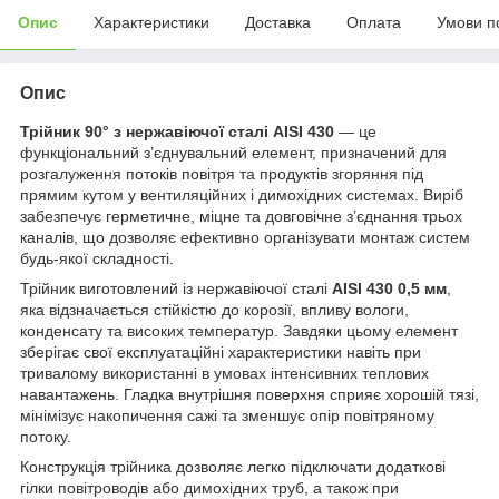
Опис
Характеристики
Доставка
Оплата
Умови п
Опис
Трійник 90° з нержавіючої сталі AISI 430
— це
функціональний з’єднувальний елемент, призначений для
розгалуження потоків повітря та продуктів згоряння під
прямим кутом у вентиляційних і димохідних системах. Виріб
забезпечує герметичне, міцне та довговічне з’єднання трьох
каналів, що дозволяє ефективно організувати монтаж систем
будь-якої складності.
Трійник виготовлений із нержавіючої сталі
AISI 430 0,5 мм
,
яка відзначається стійкістю до корозії, впливу вологи,
конденсату та високих температур. Завдяки цьому елемент
зберігає свої експлуатаційні характеристики навіть при
тривалому використанні в умовах інтенсивних теплових
навантажень. Гладка внутрішня поверхня сприяє хорошій тязі,
мінімізує накопичення сажі та зменшує опір повітряному
потоку.
Конструкція трійника дозволяє легко підключати додаткові
гілки повітроводів або димохідних труб, а також при