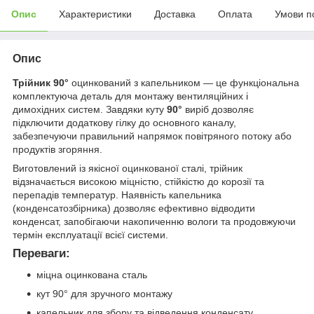
Опис
Характеристики
Доставка
Оплата
Умови п
Опис
Трійник 90°
оцинкований з капельником — це функціональна
комплектуюча деталь для монтажу вентиляційних і
димохідних систем. Завдяки куту
90°
виріб дозволяє
підключити додаткову гілку до основного каналу,
забезпечуючи правильний напрямок повітряного потоку або
продуктів згоряння.
Виготовлений із якісної оцинкованої сталі, трійник
відзначається високою міцністю, стійкістю до корозії та
перепадів температур. Наявність капельника
(конденсатозбірника) дозволяє ефективно відводити
конденсат, запобігаючи накопиченню вологи та продовжуючи
термін експлуатації всієї системи.
Переваги:
міцна оцинкована сталь
кут 90° для зручного монтажу
капельник для збору та відведення конденсату