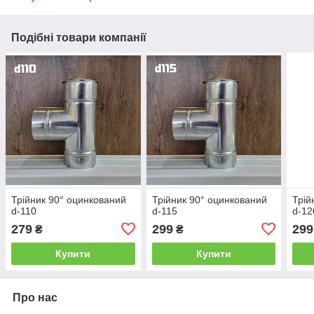
Подібні товари компанії
Трійник 90° оцинкований
Трійник 90° оцинкований
Трій
d-110
d-115
d-12
279
299
299
₴
₴
Купити
Купити
Про нас