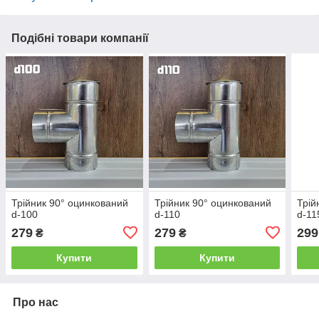
Подібні товари компанії
Трійник 90° оцинкований
Трійник 90° оцинкований
Трій
d-100
d-110
d-11
279
279
299
₴
₴
Купити
Купити
Про нас