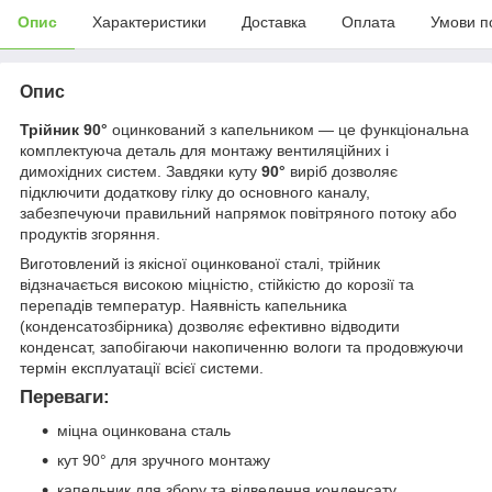
Опис
Характеристики
Доставка
Оплата
Умови п
Опис
Трійник 90°
оцинкований з капельником — це функціональна
комплектуюча деталь для монтажу вентиляційних і
димохідних систем. Завдяки куту
90°
виріб дозволяє
підключити додаткову гілку до основного каналу,
забезпечуючи правильний напрямок повітряного потоку або
продуктів згоряння.
Виготовлений із якісної оцинкованої сталі, трійник
відзначається високою міцністю, стійкістю до корозії та
перепадів температур. Наявність капельника
(конденсатозбірника) дозволяє ефективно відводити
конденсат, запобігаючи накопиченню вологи та продовжуючи
термін експлуатації всієї системи.
Переваги:
міцна оцинкована сталь
кут 90° для зручного монтажу
капельник для збору та відведення конденсату