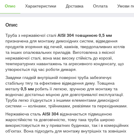
Опис
Характеристики
Доставка
Оплата
Умови п
Опис
Труба з нержавіючої сталі
AISI 304 товщиною 0,5 мм
призначена для монтажу димохідних систем, відведення
продуктів згоряння від печей, камінів, твердопаливних котлів
та інших опалювальних приладів. Виготовлена з якісної
нержавіючої сталі, вона має високу стійкість до корозії,
температурних навантажень та агресивного конденсату, що
утворюється під час роботи димаря.
Завдяки гладкій внутрішній поверхні труба забезпечує
стабільну тягу та ефективне відведення диму. Товщина
металу
0,5 мм
робить її легкою, зручною для монтажу та
водночас достатньо міцною для довготривалої експлуатації.
Труба легко з'єднується з іншими елементами димохідної
системи — колінами, трійниками, ревізіями та перехідниками.
Нержавіюча сталь
AISI 304
відзначається підвищеною
жаростійкістю та довговічністю, тому така труба широко
використовується як у приватних будинках, так і в комерційних
об'єктах. Вона підходить для монтажу внутрішніх та зовнішніх