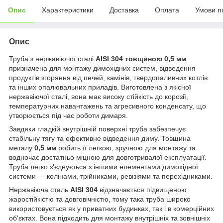
Опис
Характеристики
Доставка
Оплата
Умови п
Опис
Труба з нержавіючої сталі
AISI 304 товщиною 0,5 мм
призначена для монтажу димохідних систем, відведення
продуктів згоряння від печей, камінів, твердопаливних котлів
та інших опалювальних приладів. Виготовлена з якісної
нержавіючої сталі, вона має високу стійкість до корозії,
температурних навантажень та агресивного конденсату, що
утворюється під час роботи димаря.
Завдяки гладкій внутрішній поверхні труба забезпечує
стабільну тягу та ефективне відведення диму. Товщина
металу
0,5 мм
робить її легкою, зручною для монтажу та
водночас достатньо міцною для довготривалої експлуатації.
Труба легко з'єднується з іншими елементами димохідної
системи — колінами, трійниками, ревізіями та перехідниками.
Нержавіюча сталь
AISI 304
відзначається підвищеною
жаростійкістю та довговічністю, тому така труба широко
використовується як у приватних будинках, так і в комерційних
об'єктах. Вона підходить для монтажу внутрішніх та зовнішніх