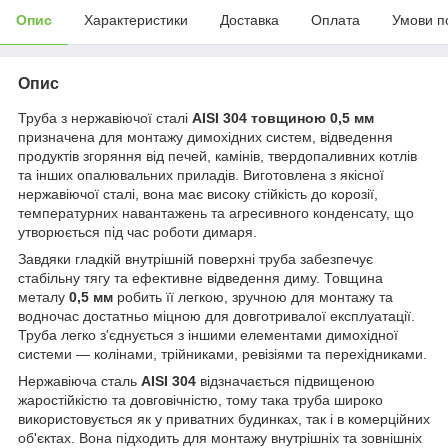
Опис
Характеристики
Доставка
Оплата
Умови п
Опис
Труба з нержавіючої сталі
AISI 304 товщиною 0,5 мм
призначена для монтажу димохідних систем, відведення
продуктів згоряння від печей, камінів, твердопаливних котлів
та інших опалювальних приладів. Виготовлена з якісної
нержавіючої сталі, вона має високу стійкість до корозії,
температурних навантажень та агресивного конденсату, що
утворюється під час роботи димаря.
Завдяки гладкій внутрішній поверхні труба забезпечує
стабільну тягу та ефективне відведення диму. Товщина
металу
0,5 мм
робить її легкою, зручною для монтажу та
водночас достатньо міцною для довготривалої експлуатації.
Труба легко з'єднується з іншими елементами димохідної
системи — колінами, трійниками, ревізіями та перехідниками.
Нержавіюча сталь
AISI 304
відзначається підвищеною
жаростійкістю та довговічністю, тому така труба широко
використовується як у приватних будинках, так і в комерційних
об'єктах. Вона підходить для монтажу внутрішніх та зовнішніх