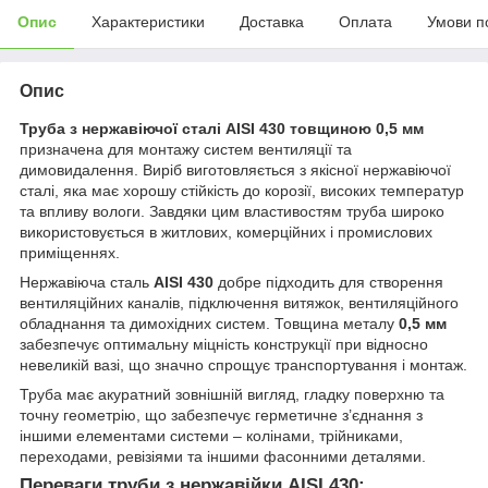
Опис
Характеристики
Доставка
Оплата
Умови п
Опис
Труба з нержавіючої сталі AISI 430 товщиною 0,5 мм
призначена для монтажу систем вентиляції та
димовидалення. Виріб виготовляється з якісної нержавіючої
сталі, яка має хорошу стійкість до корозії, високих температур
та впливу вологи. Завдяки цим властивостям труба широко
використовується в житлових, комерційних і промислових
приміщеннях.
Нержавіюча сталь
AISI 430
добре підходить для створення
вентиляційних каналів, підключення витяжок, вентиляційного
обладнання та димохідних систем. Товщина металу
0,5 мм
забезпечує оптимальну міцність конструкції при відносно
невеликій вазі, що значно спрощує транспортування і монтаж.
Труба має акуратний зовнішній вигляд, гладку поверхню та
точну геометрію, що забезпечує герметичне з’єднання з
іншими елементами системи – колінами, трійниками,
переходами, ревізіями та іншими фасонними деталями.
Переваги труби з нержавійки AISI 430: