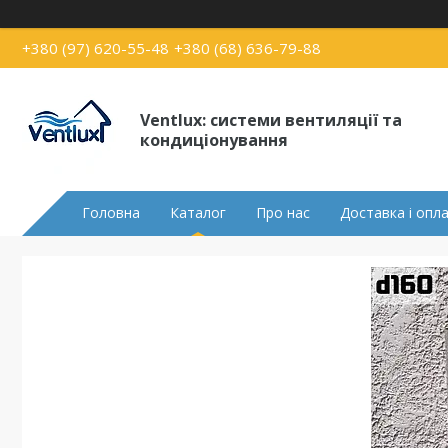
+380 (97) 620-55-48
+380 (68) 636-79-88
Ventlux: системи вентиляції та
кондиціонування
Головна
Каталог
Про нас
Доставка і опл