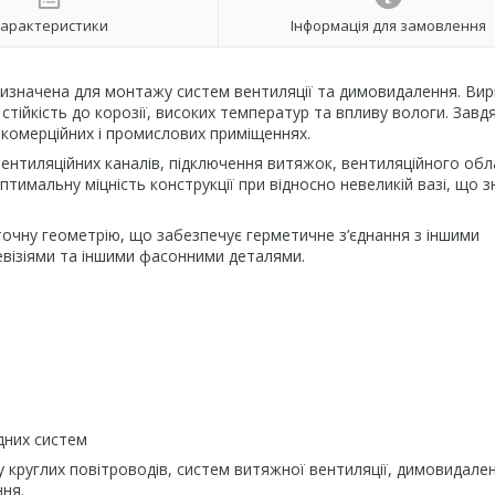
арактеристики
Інформація для замовлення
изначена для монтажу систем вентиляції та димовидалення. Вир
 стійкість до корозії, високих температур та впливу вологи. Завд
комерційних і промислових приміщеннях.
ентиляційних каналів, підключення витяжок, вентиляційного об
тимальну міцність конструкції при відносно невеликій вазі, що 
точну геометрію, що забезпечує герметичне з’єднання з іншими
евізіями та іншими фасонними деталями.
дних систем
круглих повітроводів, систем витяжної вентиляції, димовидален
ння.