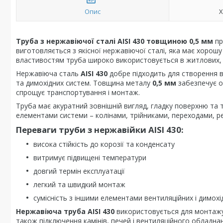
Опис
Х
Труба з нержавіючої сталі AISI 430 товщиною 0,5 мм
пр
виготовляється з якісної нержавіючої сталі, яка має хорошу
властивостям труба широко використовується в житлових, 
Нержавіюча сталь
AISI 430
добре підходить для створення в
та димохідних систем. Товщина металу
0,5 мм
забезпечує оп
спрощує транспортування і монтаж.
Труба має акуратний зовнішній вигляд, гладку поверхню та 
елементами системи – колінами, трійниками, переходами, р
Переваги труби з нержавійки AISI 430:
висока стійкість до корозії та конденсату
витримує підвищені температури
довгий термін експлуатації
легкий та швидкий монтаж
сумісність з іншими елементами вентиляційних і димохі
Нержавіюча труба AISI 430
використовується для монтажу 
також підключення камінів, печей і вентиляційного обладна