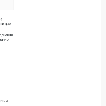
іб
яки цим
ладнання
значно
ня, а