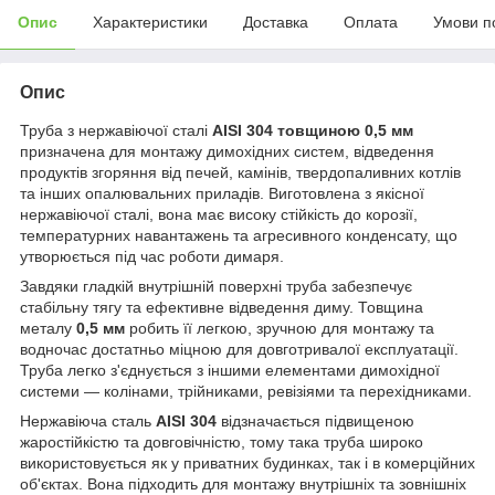
Опис
Характеристики
Доставка
Оплата
Умови п
Опис
Труба з нержавіючої сталі
AISI 304 товщиною 0,5 мм
призначена для монтажу димохідних систем, відведення
продуктів згоряння від печей, камінів, твердопаливних котлів
та інших опалювальних приладів. Виготовлена з якісної
нержавіючої сталі, вона має високу стійкість до корозії,
температурних навантажень та агресивного конденсату, що
утворюється під час роботи димаря.
Завдяки гладкій внутрішній поверхні труба забезпечує
стабільну тягу та ефективне відведення диму. Товщина
металу
0,5 мм
робить її легкою, зручною для монтажу та
водночас достатньо міцною для довготривалої експлуатації.
Труба легко з'єднується з іншими елементами димохідної
системи — колінами, трійниками, ревізіями та перехідниками.
Нержавіюча сталь
AISI 304
відзначається підвищеною
жаростійкістю та довговічністю, тому така труба широко
використовується як у приватних будинках, так і в комерційних
об'єктах. Вона підходить для монтажу внутрішніх та зовнішніх