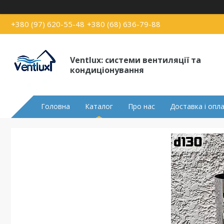
+380 (97) 620-55-48
+380 (68) 636-79-88
Ventlux: системи вентиляції та
кондиціонування
Головна
Каталог
Про нас
Доставка і опл