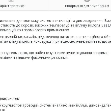
арактеристики
Інформація для замовлення
изначена для монтажу систем вентиляції та димовидалення. Вир
 стійкість до корозії, високих температур та впливу вологи. Завд
комерційних і промислових приміщеннях.
ентиляційних каналів, підключення витяжок, вентиляційного об
тимальну міцність конструкції при відносно невеликій вазі, що 
точну геометрію, що забезпечує герметичне з’єднання з іншими
евізіями та іншими фасонними деталями.
дних систем
круглих повітроводів, систем витяжної вентиляції, димовидален
ння.