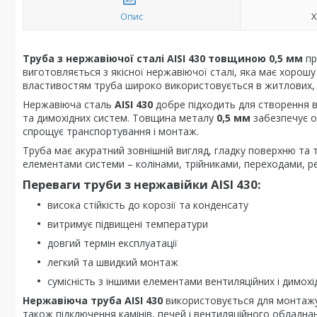
Опис
Х
Труба з нержавіючої сталі AISI 430 товщиною 0,5 мм
пр
виготовляється з якісної нержавіючої сталі, яка має хорошу
властивостям труба широко використовується в житлових, 
Нержавіюча сталь
AISI 430
добре підходить для створення в
та димохідних систем. Товщина металу
0,5 мм
забезпечує оп
спрощує транспортування і монтаж.
Труба має акуратний зовнішній вигляд, гладку поверхню та 
елементами системи – колінами, трійниками, переходами, р
Переваги труби з нержавійки AISI 430:
висока стійкість до корозії та конденсату
витримує підвищені температури
довгий термін експлуатації
легкий та швидкий монтаж
сумісність з іншими елементами вентиляційних і димохі
Нержавіюча труба AISI 430
використовується для монтажу 
також підключення камінів, печей і вентиляційного обладна