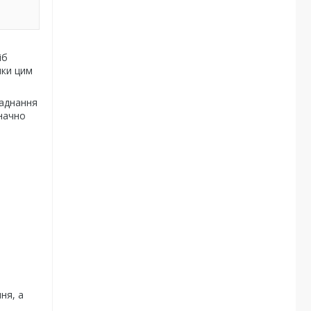
іб
яки цим
ладнання
значно
ня, а