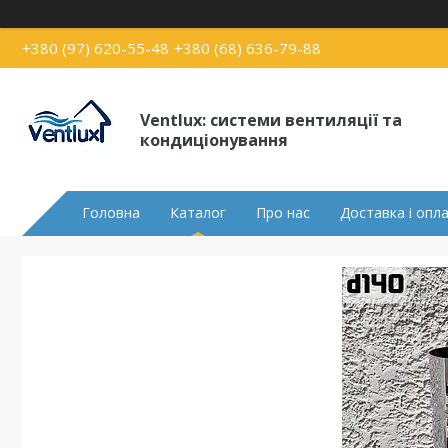
+380 (97) 620-55-48
+380 (68) 636-79-88
Ventlux: системи вентиляції та
кондиціонування
Головна
Каталог
Про нас
Доставка і опл