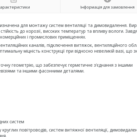
арактеристики
Інформація для замовлення
изначена для монтажу систем вентиляції та димовидалення. Вир
 стійкість до корозії, високих температур та впливу вологи. Завд
комерційних і промислових приміщеннях.
ентиляційних каналів, підключення витяжок, вентиляційного об
тимальну міцність конструкції при відносно невеликій вазі, що 
точну геометрію, що забезпечує герметичне з’єднання з іншими
евізіями та іншими фасонними деталями.
дних систем
круглих повітроводів, систем витяжної вентиляції, димовидален
ння.