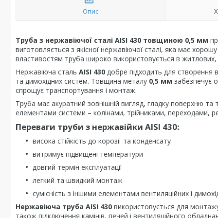
Опис
Х
Труба з нержавіючої сталі AISI 430 товщиною 0,5 мм
пр
виготовляється з якісної нержавіючої сталі, яка має хорошу
властивостям труба широко використовується в житлових, 
Нержавіюча сталь
AISI 430
добре підходить для створення в
та димохідних систем. Товщина металу
0,5 мм
забезпечує оп
спрощує транспортування і монтаж.
Труба має акуратний зовнішній вигляд, гладку поверхню та 
елементами системи – колінами, трійниками, переходами, р
Переваги труби з нержавійки AISI 430:
висока стійкість до корозії та конденсату
витримує підвищені температури
довгий термін експлуатації
легкий та швидкий монтаж
сумісність з іншими елементами вентиляційних і димохі
Нержавіюча труба AISI 430
використовується для монтажу 
також підключення камінів, печей і вентиляційного обладна