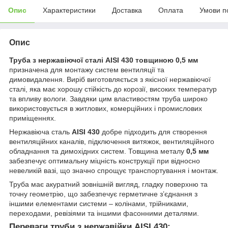
Опис
Характеристики
Доставка
Оплата
Умови п
Опис
Труба з нержавіючої сталі AISI 430 товщиною 0,5 мм
призначена для монтажу систем вентиляції та
димовидалення. Виріб виготовляється з якісної нержавіючої
сталі, яка має хорошу стійкість до корозії, високих температур
та впливу вологи. Завдяки цим властивостям труба широко
використовується в житлових, комерційних і промислових
приміщеннях.
Нержавіюча сталь
AISI 430
добре підходить для створення
вентиляційних каналів, підключення витяжок, вентиляційного
обладнання та димохідних систем. Товщина металу
0,5 мм
забезпечує оптимальну міцність конструкції при відносно
невеликій вазі, що значно спрощує транспортування і монтаж.
Труба має акуратний зовнішній вигляд, гладку поверхню та
точну геометрію, що забезпечує герметичне з’єднання з
іншими елементами системи – колінами, трійниками,
переходами, ревізіями та іншими фасонними деталями.
Переваги труби з нержавійки AISI 430: