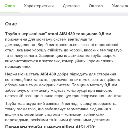
Опис
Характеристики
Доставка
Оплата
Умови п
Опис
Труба з нержавіючої сталі AISI 430 товщиною 0,5 мм
призначена для монтажу систем вентиляції та
димовидалення. Виріб виготовляється з якісної нержавіючої
сталі, яка має хорошу стійкість до корозії, високих температур
та впливу вологи. Завдяки цим властивостям труба широко
використовується в житлових, комерційних і промислових
приміщеннях.
Нержавіюча сталь
AISI 430
добре підходить для створення
вентиляційних каналів, підключення витяжок, вентиляційного
обладнання та димохідних систем. Товщина металу
0,5 мм
забезпечує оптимальну міцність конструкції при відносно
невеликій вазі, що значно спрощує транспортування і монтаж.
Труба має акуратний зовнішній вигляд, гладку поверхню та
точну геометрію, що забезпечує герметичне з’єднання з
іншими елементами системи – колінами, трійниками,
переходами, ревізіями та іншими фасонними деталями.
Переваги труби з нержавійки AISI 430: