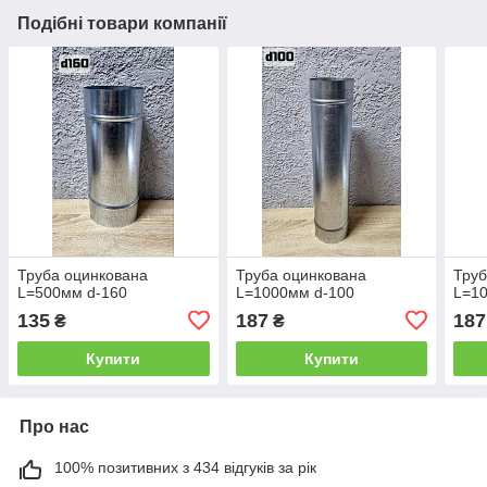
Подібні товари компанії
Труба оцинкована
Труба оцинкована
Труб
L=500мм d-160
L=1000мм d-100
L=1
135
187
187
₴
₴
Купити
Купити
Про нас
100% позитивних з 434 відгуків за рік