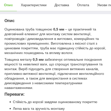
Опис
Характеристики
Доставка
Оплата
Умови п
Опис
Оцинкована труба товщиною
0,5 мм
– це практичний та
довговічний елемент для монтажу систем вентиляції,
повітроводів і димовидалення в житлових, комерційних та
промислових приміщеннях. Виготовлена з якісної сталі з
цинковим покриттям, труба має підвищену стійкість до корозії,
механічних пошкоджень та впливу вологи.
Товщина металу
0,5 мм
забезпечує оптимальне поєднання
міцності та невеликої ваги, що спрощує транспортування та
монтаж. Виріб підходить для створення витяжних каналів,
припливно-витяжної вентиляції, підключення вентиляційного
обладнання, а також для використання в системах
димовідведення з невисокими температурними
навантаженнями.
Переваги:
Стійкість до корозії завдяки оцинкованому покриттю
Легка вага та зручність монтажу