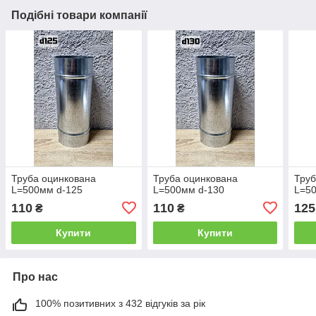
Подібні товари компанії
Труба оцинкована
Труба оцинкована
Труб
L=500мм d-125
L=500мм d-130
L=5
110
110
125
₴
₴
Купити
Купити
Про нас
100% позитивних з 432 відгуків за рік