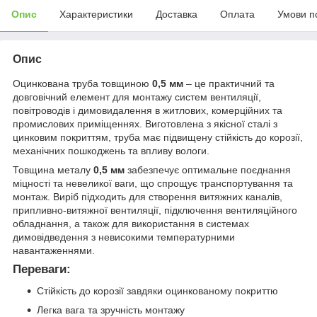
Опис
Характеристики
Доставка
Оплата
Умови п
Опис
Оцинкована труба товщиною
0,5 мм
– це практичний та
довговічний елемент для монтажу систем вентиляції,
повітроводів і димовидалення в житлових, комерційних та
промислових приміщеннях. Виготовлена з якісної сталі з
цинковим покриттям, труба має підвищену стійкість до корозії,
механічних пошкоджень та впливу вологи.
Товщина металу
0,5 мм
забезпечує оптимальне поєднання
міцності та невеликої ваги, що спрощує транспортування та
монтаж. Виріб підходить для створення витяжних каналів,
припливно-витяжної вентиляції, підключення вентиляційного
обладнання, а також для використання в системах
димовідведення з невисокими температурними
навантаженнями.
Переваги:
Стійкість до корозії завдяки оцинкованому покриттю
Легка вага та зручність монтажу