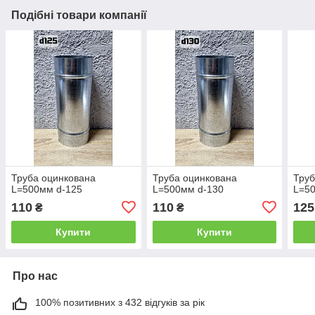
Подібні товари компанії
Труба оцинкована
Труба оцинкована
Труб
L=500мм d-125
L=500мм d-130
L=5
110
110
125
₴
₴
Купити
Купити
Про нас
100% позитивних з 432 відгуків за рік