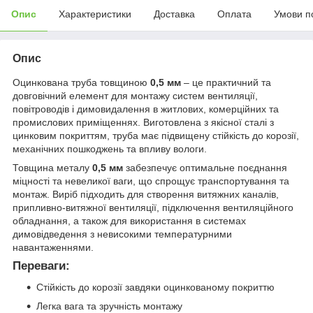
Опис
Характеристики
Доставка
Оплата
Умови п
Опис
Оцинкована труба товщиною
0,5 мм
– це практичний та
довговічний елемент для монтажу систем вентиляції,
повітроводів і димовидалення в житлових, комерційних та
промислових приміщеннях. Виготовлена з якісної сталі з
цинковим покриттям, труба має підвищену стійкість до корозії,
механічних пошкоджень та впливу вологи.
Товщина металу
0,5 мм
забезпечує оптимальне поєднання
міцності та невеликої ваги, що спрощує транспортування та
монтаж. Виріб підходить для створення витяжних каналів,
припливно-витяжної вентиляції, підключення вентиляційного
обладнання, а також для використання в системах
димовідведення з невисокими температурними
навантаженнями.
Переваги:
Стійкість до корозії завдяки оцинкованому покриттю
Легка вага та зручність монтажу