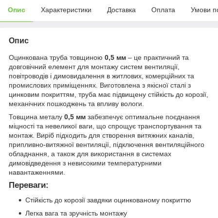
Опис
Характеристики
Доставка
Оплата
Умови п
Опис
Оцинкована труба товщиною
0,5 мм
– це практичний та
довговічний елемент для монтажу систем вентиляції,
повітроводів і димовидалення в житлових, комерційних та
промислових приміщеннях. Виготовлена з якісної сталі з
цинковим покриттям, труба має підвищену стійкість до корозії,
механічних пошкоджень та впливу вологи.
Товщина металу
0,5 мм
забезпечує оптимальне поєднання
міцності та невеликої ваги, що спрощує транспортування та
монтаж. Виріб підходить для створення витяжних каналів,
припливно-витяжної вентиляції, підключення вентиляційного
обладнання, а також для використання в системах
димовідведення з невисокими температурними
навантаженнями.
Переваги:
Стійкість до корозії завдяки оцинкованому покриттю
Легка вага та зручність монтажу