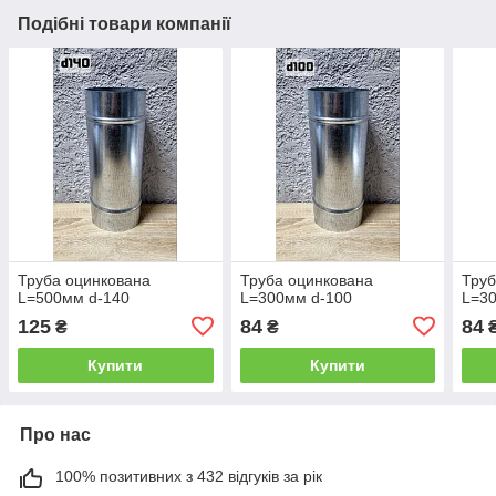
Подібні товари компанії
Труба оцинкована
Труба оцинкована
Труб
L=500мм d-140
L=300мм d-100
L=3
125
84
84
₴
₴
Купити
Купити
Про нас
100% позитивних з 432 відгуків за рік