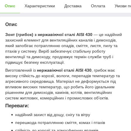
Опис
Характеристики
Доставка
Оплата
Умови п
Опис
Зонт (грибок) з нержавіючої сталі AISI 430
— це надійний
захисний елемент для вентиляційних каналів і димоходів,
який запобігає потраплянню опадів, сміття, листя, пилу та
птахів у систему. Виріб забезпечує стабільну роботу
вентиляції та димоходу, продовжує термін служби труб і
підвищує безпеку експлуатації.
Виготовлений із
нержавіючої сталі AISI 430
, грибок має
високу стійкість до корозії, вологи, перепадів температур та
агресивного середовища. Матеріал не деформується під
впливом високих температур, що робить його ідеальним
рішенням для димоходів, камінів, котлів, вентиляційних
систем житлових, комерційних і промислових об’єктів.
Переваги:
надійний захист від дощу, снігу та вітру
перешкода потраплянню сміття, комах і птахів
стійкість до корозії та атмосферних впливів