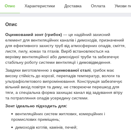
Опис
Характеристики
Доставка
Оплата
Умови п
Опис
Оцинкований зонт (грибок)
— це надійний захисний
елемент для вентиляційних каналів і димоходів, призначений
для ефективного захисту труб від атмосферних опадів, сміття,
листя, пилу, комах та птахів. Виріб встановлюється на
верхівку вентиляційної або димохідної труби та забезпечує
стабільну роботу системи вентиляції і димовідведення.
Завдяки виготовленню з
оцинкованої сталі
, грибок має
високу стійкість до корозії, перепадів температур, вологи та
ультрафіолетового випромінювання. Конструкція забезпечує
вільний вихід повітря та диму, не створюючи перешкод для
тяги, а спеціальна форма захищає канал від задування вітру
та потрапляння опадів усередину системи.
Зонт ідеально підходить для:
вентиляційних систем житлових, комерційних і
промислових приміщень;
димоходів котлів, камінів, печей;