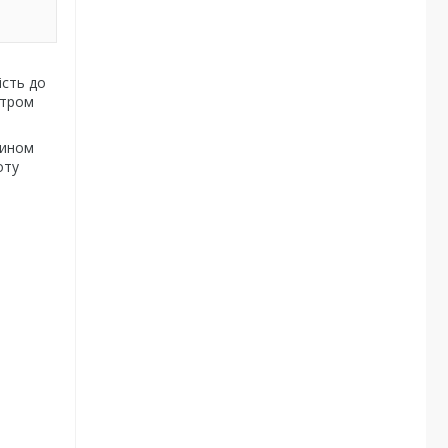
ість до
етром
чином
оту