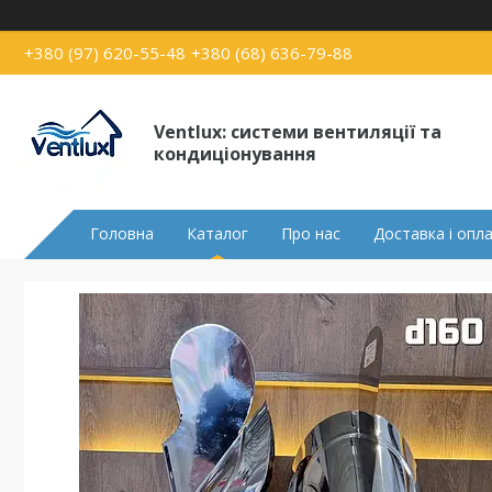
+380 (97) 620-55-48
+380 (68) 636-79-88
Ventlux: системи вентиляції та
кондиціонування
Головна
Каталог
Про нас
Доставка і опл