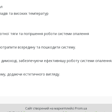
ал
опадів та високих температур
отної тяги та погіршення роботи системи опалення
 потрапити всередину та пошкодити систему.
в димоході, забезпечуючи ефективнішу роботу системи опалення
ому, додаючи естетичного вигляду.
Сайт створений на маркетплейсі
Prom.ua