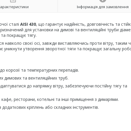
арактеристики
Інформація для замовлення
ючої сталі
AISI 430
, що гарантує надійність, довговічність та стійк
 Призначений для установки на димові та вентиляційні труби діам
 та покращує тягу.
я навколо своєї осі, завжди виставляючись проти вітру, таким 
є уникнути утворення зворотної тяги та покращує загальну роб
й до корозії та температурних перепадів.
их димових та вентиляційних труб.
даптуватися до напрямку вітру, забезпечуючи постійну тягу та
і, кафе, ресторани, котельні та інші приміщення з димарями.
 додаткових кріплень або складних інструментів.