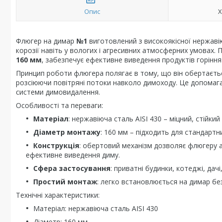
Опис
Х
Флюгер на димар
№1
виготовлений з високоякісної нержаві
корозії навіть у вологих і агресивних атмосферних умовах.
160 мм
, забезпечує ефективне виведення продуктів горіння
Принцип роботи флюгера полягає в тому, що він обертаєтьс
розсіюючи повітряні потоки навколо димоходу. Це допомага
системи димовидалення.
Особливості та переваги:
Матеріал
: нержавіюча сталь AISI 430 – міцний, стійки
Діаметр монтажу
: 160 мм – підходить для стандартн
Конструкція
: обертовий механізм дозволяє флюгеру а
ефективне виведення диму.
Сфера застосування
: приватні будинки, котеджі, дач
Простий монтаж
: легко встановлюється на димар без
Технічні характеристики:
Матеріал: нержавіюча сталь AISI 430
Діаметр: 160 мм