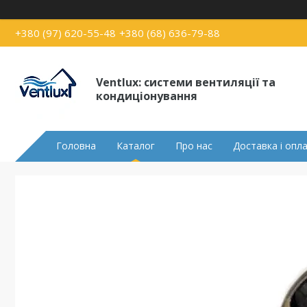
+380 (97) 620-55-48
+380 (68) 636-79-88
Ventlux: системи вентиляції та
кондиціонування
Головна
Каталог
Про нас
Доставка і опл