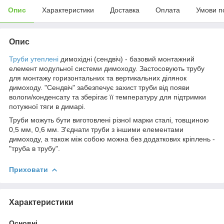
Опис
Характеристики
Доставка
Оплата
Умови п
Опис
Труби утеплені
димохідні (сендвіч) - базовий монтажний
елемент модульної системи димоходу. Застосовують трубу
для монтажу горизонтальних та вертикальних ділянок
димоходу. "Сендвіч" забезпечує захист труби від появи
вологи/конденсату та зберігає її температуру для підтримки
потужної тяги в димарі.
Труби можуть бути виготовлені різної марки сталі, товщиною
0,5 мм, 0,6 мм. З'єднати труби з іншими елементами
димоходу, а також між собою можна без додаткових кріплень -
"труба в трубу".
Приховати
Характеристики
Основні