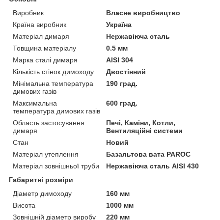
Виробник
Власне виробництво
Країна виробник
Україна
Матеріал димаря
Нержавіюча сталь
Товщина матеріалу
0.5 мм
Марка сталі димаря
AISI 304
Кількість стінок димоходу
Двостінний
Мінімальна температура
190 град.
димових газів
Максимальна
600 град.
температура димових газів
Область застосування
Печі, Каміни, Котли,
димаря
Вентиляційні системи
Стан
Новий
Матеріал утеплення
Базальтова вата PAROC
Матеріал зовнішньої труби
Нержавіюча сталь AISI 430
Габаритні розміри
Діаметр димоходу
160 мм
Висота
1000 мм
Зовнішній діаметр виробу
220 мм