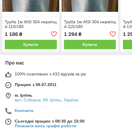
Труба 1м AISI 304 нерж/оц
Труба 1м AISI 304 нерж/оц
Труб
d-110/180
d-115/180
d-12
1 186
1 294
1 2
₴
₴
Купити
Купити
Про нас
100% позитивних з 433 відгуків за рік
Працює з 06.07.2011
м. Ірпінь
вул. Соборна, 68, Ірпінь, Україна
Контакти
Сьогодні працює з 08:30 до 15:00
Показати весь графік роботи