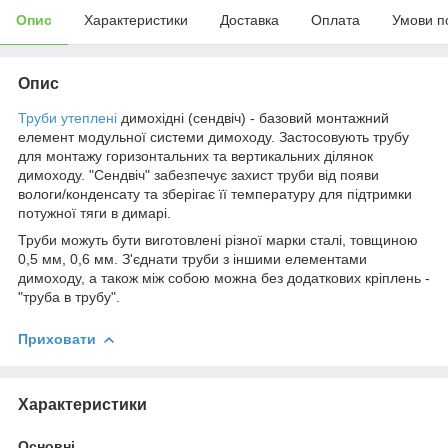
Опис
Характеристики
Доставка
Оплата
Умови п
Опис
Труби утеплені
димохідні (сендвіч) - базовий монтажний
елемент модульної системи димоходу. Застосовують трубу
для монтажу горизонтальних та вертикальних ділянок
димоходу. "Сендвіч" забезпечує захист труби від появи
вологи/конденсату та зберігає її температуру для підтримки
потужної тяги в димарі.
Труби можуть бути виготовлені різної марки сталі, товщиною
0,5 мм, 0,6 мм. З'єднати труби з іншими елементами
димоходу, а також між собою можна без додаткових кріплень -
"труба в трубу".
Приховати
Характеристики
Основні