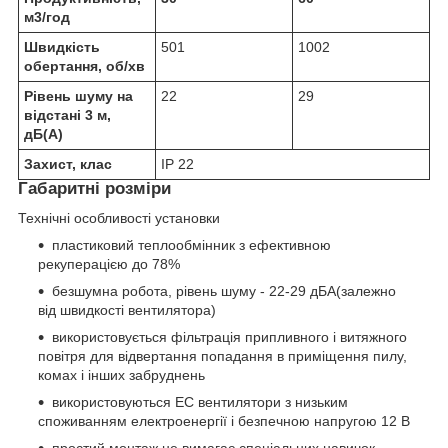
м
3
/год
Швидкість
501
1002
обертання, об/хв
Рівень шуму на
22
29
відстані 3 м,
дБ(А)
Захист, клас
IP 22
Габаритні розміри
Технічні особливості установки
пластиковий теплообмінник з ефективною
рекуперацією до 78%
безшумна робота, рівень шуму - 22-29 дБА(залежно
від швидкості вентилятора)
використовується фільтрація припливного і витяжного
повітря для відвертання попадання в приміщення пилу,
комах і інших забруднень
використовуються ЕС вентилятори з низьким
споживанням електроенергії і безпечною напругою 12 В