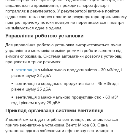
видаляється з приміщення, проходить через фільтр і
потрапляє в рекуператор. У рекуператорі витяжне повітря
віддає своє тепло через пластини рекуператора припливному
повітрю, причому потоки повітря не перетинаються і повітря
не змішуються одне з одним.
Управління роботою установки
Для управління роботою установки використовується пульт
управління з можливістю зміни режимів роботи залежно від
вимоги споживача. Система автоматики дозволяє установці
працювати в трьох режимах:
вентиляція
з мінімальною продуктивністю - 30 м
3
/год і
рівнем шуму 22 дБА
вентиляція з середньою продуктивністю - 45 м
3
/год і
рівнем шуму 25 дБА
вентиляція з максимальною продуктивністю - 60 м
3
/
год і рівнем шуму 29 дБА
Приклад організації системи вентиляції
У кожній кімнаті, де потрібно вентиляцію, встановлюється
припливно-витяжна установка Вентс Мікра 60. Одна
установка здатна забезпечити ефективну вентиляцію в