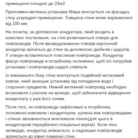
приміщенні площею до 24м
2
.
Припливно-витяжна установка Мікра монтується на фасадну
стіну усередині приміщення. Товщина стіни може варіюватися
від 100 мм.
На початку, за допомогою кондуктора, який входить в
комплект постачання, на стіні розмічаються отвори для
повітроводів. Після висвердлювання отворів картонний
кондуктор кріпиться до стіни за допомогою дюбелів і шурупів.
У отвори вставляються пластикові повітроводи. Кондуктор
фіксує повітроводи в потрібному положенні, щоб осі патрубків
установки і повітроводів надалі співпали.
Із зовнішнього боку стіни монтується подвійний металевий
ковпак, який захищає установку від попадання води і
сторонніх предметів. Нижній витяжний повітровід необхідно
встановити з ухилом на вулицю, щоб забезпечити відведення
конденсату у разі його появи.
Після того, як повітроводи зафіксовані в потрібному
положенні ковпаком і кондуктором, щілина між повітроводами
і стіною заповнюється монтажною піною(для цього в
кондукторові передбачені спеціальні вирізи). Коли піна
затвердіє, кондуктор знімається, а надлишки повітроводів
зрізуються до рівня поверхні стіни.