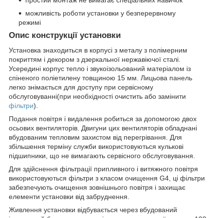
простий монтаж не вимагає спеціальних навичок
можливість роботи установки у безперервному
режимі
Опис конструкції установки
Установка знаходиться в корпусі з металу з полімерним
покриттям і декором з дзеркальної нержавіючої сталі.
Усередині корпус тепло і звукоізольований матеріалом із
спіненого поліетилену товщиною 15 мм. Лицьова панель
легко знімається для доступу при сервісному
обслуговуванні(при необхідності очистить або замінити
фільтри
).
Подання повітря і видалення робиться за допомогою двох
осьових вентиляторів. Двигуни цих вентиляторів обладнані
вбудованим тепловим захистом від перегрівання. Для
збільшення терміну служби використовуються кулькові
підшипники, що не вимагають сервісного обслуговування.
Для здійснення фільтрації припливного і витяжного повітря
використовуються фільтри з класом очищення G4, ці фільтри
забезпечують очищення зовнішнього повітря і захищає
елементи установки від забруднення.
Живлення установки відбувається через вбудований