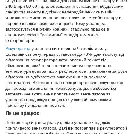
імпульсний блок з широким діапазоном живлячої напруги 100-
240 В при 50-60 Гц. Блок живлення оснащений вбудованим
ланцюгом захисту від різних непередбачених ситуацій:
короткого замикання, перенавантаження, стрибків напруги,
переполюсовки вихідних ланцюгів. Тому установка
застосовується в різних країнах і стабільно працює в
енергомережах з "розмитим" стандартом якості
електроенергії.
Рекуператор
установки виготовлений з полістиролу.
Ефективність рекуперації установки до 78%. Для захисту від
обмерзання рекуператора встановлений захист від
обмерзання, який працює таким чином : при зниженні
температури повітря після рекуператора і виникненні загрози
обмерзання відбувається виключення припливного
вентилятора. Витяжне тепле повітря прогріває рекуператор
до необхідного значення температури, далі відбувається
автоматичне включення припливного вентилятора та
установка продовжує працювати у звичайному режимі
припливу і видалення повітря.
Як це працює
Повітря з вулиці поступає у фільтр установки під дією
припливного вентилятора, далі він потрапляє в рекуператор і
безпосередньо в приміщення. Одночасно з цим повітря, яке