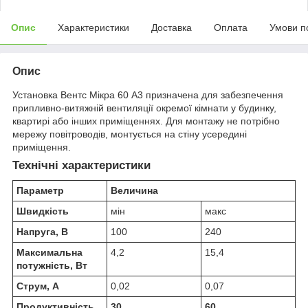
Опис
Характеристики
Доставка
Оплата
Умови п
Опис
Установка Вентс Мікра 60 А3 призначена для забезпечення
припливно-витяжній вентиляції окремої кімнати у будинку,
квартирі або інших приміщеннях. Для монтажу не потрібно
мережу повітроводів, монтується на стіну усередині
приміщення.
Технічні характеристики
Параметр
Величина
Швидкість
мін
макс
Напруга, В
100
240
Максимальна
4,2
15,4
потужність, Вт
Струм, А
0,02
0,07
Продуктивність,
30
60