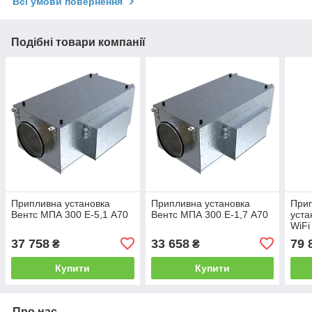
Всі умови повернення
Подібні товари компанії
Припливна установка
Припливна установка
При
Вентс МПА 300 Е-5,1 А70
Вентс МПА 300 Е-1,7 А70
уста
WiFi
37 758
33 658
79 
₴
₴
Купити
Купити
Про нас