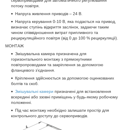
сервоприводами для автоматичного регулювання
потоку повітря.
Напруга живлення приводів – 24 В.
Напруга керування 0-10 В, яка подається на привод,
визначає ступінь відкриття заслінок, задаючи таким
чином співвідношення витрат припливного та
рециркуляційного повітря (від 0 до 100 % рециркуляції).
МОНТАЖ
Змішувальна камера призначена для
горизонтального монтажу з прямокутними
повітропроводами та закріплення за допомогою
фланцевого з’єднання.
Кріплення здійснюється за допомогою оцинкованих
болтів та скоб.
Змішувальні камери
призначені для встановлення
всередині або ззовні приміщень у будь-якому робочому
положенні.
Під час монтажу необхідно залишати простір для
контрольного доступу до сервоприводів.