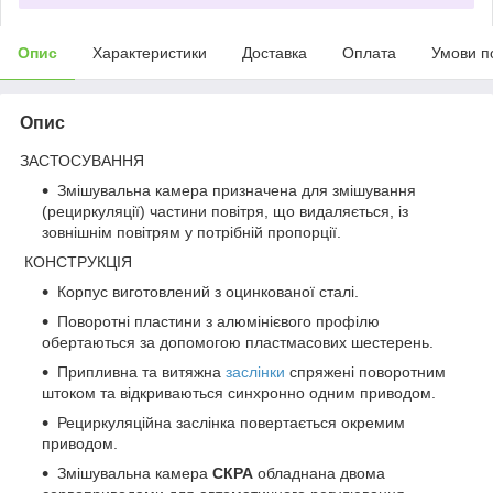
Опис
Характеристики
Доставка
Оплата
Умови п
Опис
ЗАСТОСУВАННЯ
Змішувальна камера призначена для змішування
(рециркуляції) частини повітря, що видаляється, із
зовнішнім повітрям у потрібній пропорції.
КОНСТРУКЦІЯ
Корпус виготовлений з оцинкованої сталі.
Поворотні пластини з алюмінієвого профілю
обертаються за допомогою пластмасових шестерень.
Припливна та витяжна
заслінки
спряжені поворотним
штоком та відкриваються синхронно одним приводом.
Рециркуляційна заслінка повертається окремим
приводом.
Змішувальна камера
СКРА
обладнана двома