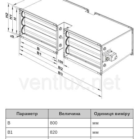
Параметр
Величина
Одиниця виміру
B
800
мм
B1
820
мм