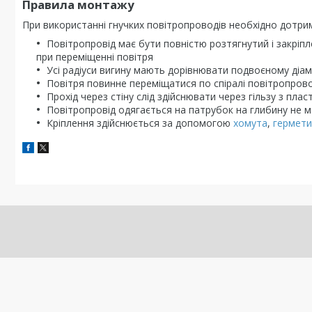
Правила монтажу
При використанні гнучких повітропроводів необхідно дотри
Повітропровід має бути повністю розтягнутий і закріп
при переміщенні повітря
Усі радіуси вигину мають дорівнювати подвоєному діа
Повітря повинне переміщатися по спіралі повітропров
Прохід через стіну слід здійснювати через гільзу з пла
Повітропровід одягається на патрубок на глибину не 
Кріплення здійснюється за допомогою
хомута
,
гермети