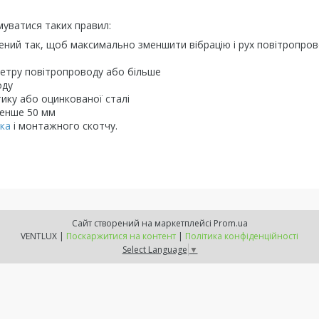
муватися таких правил:
лений так, щоб максимально зменшити вібрацію і рух повітропро
метру повітропроводу або більше
оду
стику або оцинкованої сталі
менше 50 мм
ка
і монтажного скотчу.
Сайт створений на маркетплейсі
Prom.ua
VENTLUX |
Поскаржитися на контент
|
Політика конфіденційності
Select Language
▼