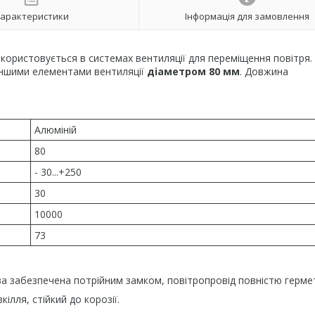
арактеристики
Інформація для замовлення
користовується в системах вентиляції для переміщення повітря.
з іншими елементами вентиляції
діаметром 80 мм
. Довжина
Алюміній
80
- 30...+250
30
10000
73
ва забезпечена потрійним замком, повітропровід повністю герме
ілля, стійкий до корозії.