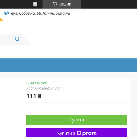
Кошик
вул. Соборна, 68, Ірпінь, Україна
В наявності
Код:
Алювент Н 80/1
111 ₴
Купити
Купити з